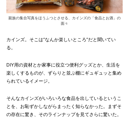
O
R
親族の集合写真をほうふつとさせる、カインズの「食品とお酒」の
ユ
面々
ー
ザ
ー
/
カインズ。そこは“なんか楽しいところ”だと聞いてい
C
る。
U
S
T
DIY用の資材とか家事に役立つ便利グッズとか、生活を
O
M
楽しくするものが、ずらりと並ぶ棚にギュギュッと集め
E
られているイメージ。
R
ス
そんなカインズがいろいろな食品を出しているというこ
タ
ッ
とを、お恥ずかしながらまったく知らなかった。まずそ
フ
/
の存在に驚き、そのラインナップを見てさらに驚いた。
C
A