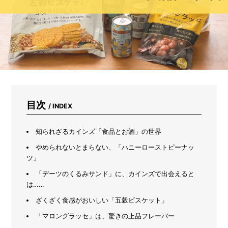
踏
み
出
せ
な
い
人
必
見！
初
心
目次
/ INDEX
者
が
本
知られざるカインズ「食品とお酒」の世界
当
に
やめられないとまらない、「ハニーローストピーナッ
助
ツ」
か
「デーツのくるみサンド」に、カインズで出会えると
っ
は……
た
「カ
ざくざく食感がおいしい「五穀ビスケット」
イ
ン
「マロングラッセ」は、驚きの上品フレーバー
ズ