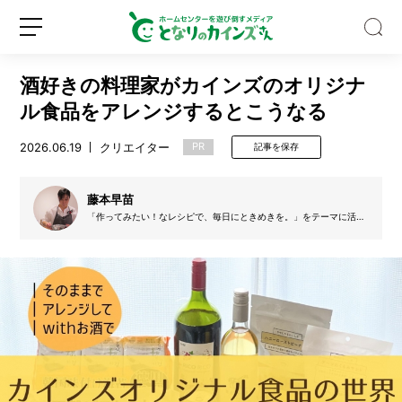
酒好きの料理家がカインズのオリジナ
ル食品をアレンジするとこうなる
2026.06.19
クリエイター
PR
記事を保存
野
外
藤本早苗
フ
「作ってみたい！なレシピで、毎日にときめきを。」をテーマに活動
する料理家。SNSでもおいしい情報を日々発信中。著書『毎日がとき
ェ
めく ひとりごはん（ときどき、ふたりごはん）』（家の光協会）で
ス
は、その独自のアレンジや組み合わせが効いたレシピを多数紹介。食
新
ロ
いしん坊と呑兵衛を2大属性として生きています。
の
規
グ
キ
登
イ
ャ
録
ン
ン
プ
に
一
歩