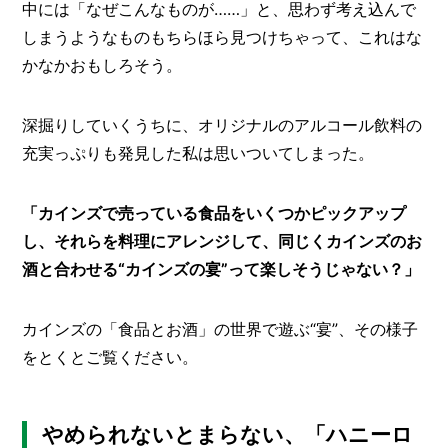
I
中には「なぜこんなものが……」と、思わず考え込んで
N
しまうようなものもちらほら見つけちゃって、これはな
Z
-
かなかおもしろそう。
S
T
A
深掘りしていくうちに、オリジナルのアルコール飲料の
F
充実っぷりも発見した私は思いついてしまった。
F
「カインズで売っている食品をいくつかピックアップ
し、それらを料理にアレンジして、同じくカインズのお
酒と合わせる“カインズの宴”って楽しそうじゃない？」
カインズの「食品とお酒」の世界で遊ぶ“宴”、その様子
をとくとご覧ください。
やめられないとまらない、「ハニーロ