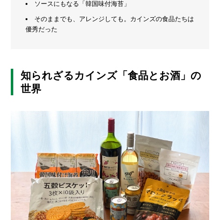
ソースにもなる「韓国味付海苔」
グ
メ
ッ
そのままでも、アレンジしても。カインズの食品たちは
ズ」
ー
優秀だった
ま
カ
と
ー
/
め
B
R
知られざるカインズ「食品とお酒」の
A
N
世界
D
ク
リ
エ
イ
タ
ー
/
C
R
E
A
T