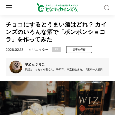
チョコにするとうまい酒はどれ？ カイ
ンズのいろんな酒で「ボンボンショコ
ラ」を作ってみた
2026.02.13
クリエイター
PR
記事を保存
「日
傘
っ
早乙女ぐりこ
て
日記とエッセイを書く人。1987年、東京都生まれ。『東京一人酒日
本
記』などの自主制作本を携えて、文学フリマなどのイベントに参加し
新
ロ
当
ている。2024年4月に『速く、ぐりこ！もっと速く！』（百万年書
規
グ
房）で商業出版デビュー。趣味は飲み歩きとキックボクシング。
に
登
イ
涼
録
ン
し
い？」
猛
暑
日