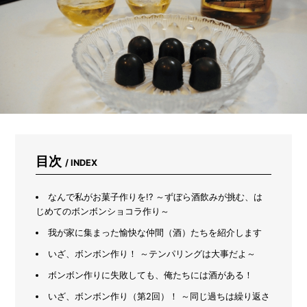
に
サ
ー
モ
カ
メ
ラ
で
測
っ
て
み
た
目次
/ INDEX
なんで私がお菓子作りを!? ～ずぼら酒飲みが挑む、は
じめてのボンボンショコラ作り～
我が家に集まった愉快な仲間（酒）たちを紹介します
いざ、ボンボン作り！ ～テンパリングは大事だよ～
ボンボン作りに失敗しても、俺たちには酒がある！
いざ、ボンボン作り（第2回）！ ～同じ過ちは繰り返さ