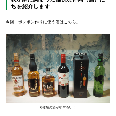
I
ちを紹介します
N
Z
-
S
今回、ボンボン作りに使う酒はこちら。
T
A
F
F
6種類の酒が勢ぞろい！