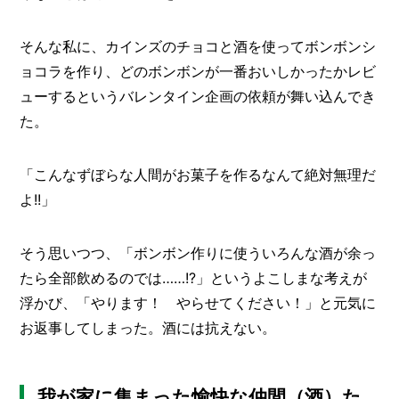
O
R
そんな私に、カインズのチョコと酒を使ってボンボンシ
ユ
ョコラを作り、どのボンボンが一番おいしかったかレビ
ー
ザ
ューするというバレンタイン企画の依頼が舞い込んでき
ー
/
た。
C
U
S
「こんなずぼらな人間がお菓子を作るなんて絶対無理だ
T
よ!!」
O
M
E
そう思いつつ、「ボンボン作りに使ういろんな酒が余っ
R
たら全部飲めるのでは……!?」というよこしまな考えが
ス
浮かび、「やります！ やらせてください！」と元気に
タ
お返事してしまった。酒には抗えない。
ッ
フ
/
C
A
我が家に集まった愉快な仲間（酒）た