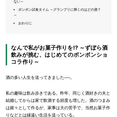
ない～
メ
ボンボン試食タイム ～グランプリに輝くのはどの酒？
ー
～
カ
おわりに
ー
/
B
R
A
N
なんで私がお菓子作りを!? ～ずぼら酒
D
飲みが挑む、はじめてのボンボンショ
ク
コラ作り～
リ
エ
イ
酒の多い人生を送ってきました──。
タ
ー
/
C
私の趣味は飲み歩きである。昨年、同じく酒好きの夫と
R
結婚してからは家で飲酒する頻度も増した。酒のつまみ
E
は嬉々として作るが、家事は大の苦手で、当然お菓子作
A
T
りなどとは縁遠い生活を送っている。