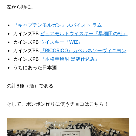
左から順に、
『キャプテンモルガン』スパイスト ラム
カインズPB
ピュアモルトウイスキー『早稲田の杜』
カインズPB
ウイスキー『WIZ』
カインズPB
『RICORICO』カベルネソーヴィニヨン
カインズPB
『本格芋焼酎 黒麹仕込み』
うちにあった日本酒
の計6種（酒）である。
そして、ボンボン作りに使うチョコはこちら！