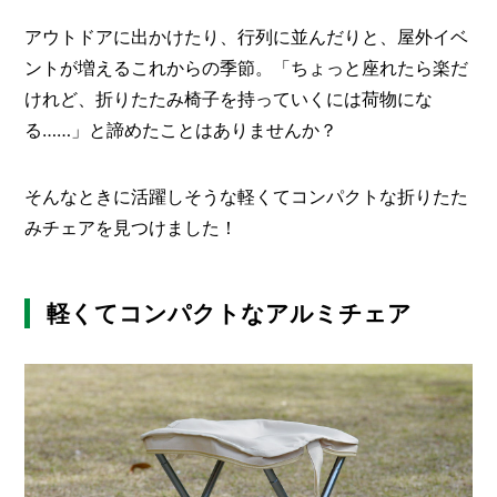
O
R
アウトドアに出かけたり、行列に並んだりと、屋外イベ
ントが増えるこれからの季節。「ちょっと座れたら楽だ
ユ
ー
けれど、折りたたみ椅子を持っていくには荷物にな
ザ
る……」と諦めたことはありませんか？
ー
/
C
U
そんなときに活躍しそうな軽くてコンパクトな折りたた
S
みチェアを見つけました！
T
O
M
E
軽くてコンパクトなアルミチェア
R
ス
タ
ッ
フ
/
C
A