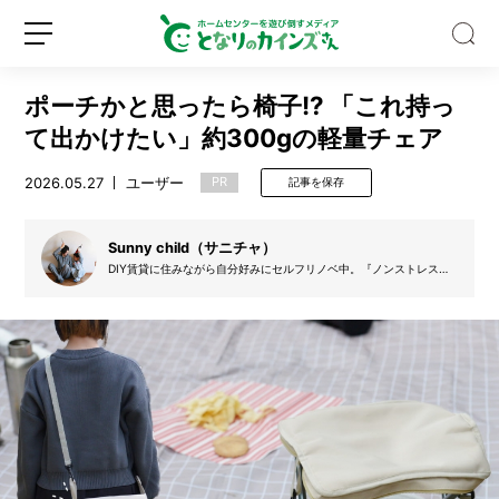
ポーチかと思ったら椅子!? 「これ持っ
て出かけたい」約300gの軽量チェア
2026.05.27
ユーザー
PR
記事を保存
水
筒
Sunny child（サニチャ）
や
DIY賃貸に住みながら自分好みにセルフリノベ中。『ノンストレスな
暮らし』を日々模索しながら、「サニチャ」としてInstagramでDIY
製
や暮らしについて発信してます。
氷
新
ロ
機
規
グ
っ
登
イ
て
録
ン
実
は
超
汚
い！