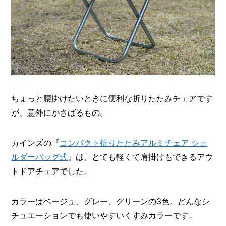
I
N
Z
-
S
T
A
F
F
ちょっと腰掛けたいときに便利な折りたたみチェアです
が、意外にかさばるもの。
カインズの『
コンパクト折りたたみアルミチェア ショ
ルダーバッグ式
』は、とても軽くて肩掛けもできるアウ
トドアチェアでした。
カラーはベージュ、グレー、グリーンの3色。どんなシ
チュエーションでも使いやすいくすみカラーです。