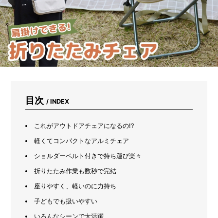
ズ
ボ
ラ
主
婦
感
動
の
プ
ロ
仕
目次
/ INDEX
様
ク
リ
これがアウトドアチェアになるの!?
ー
ナ
軽くてコンパクトなアルミチェア
ー
ショルダーベルト付きで持ち運び楽々
折りたたみ作業も数秒で完結
座りやすく、軽いのに力持ち
子どもでも扱いやすい
いろんなシーンで大活躍