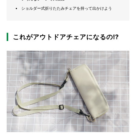
ショルダー式折りたたみチェアを持って出かけよう
メ
ー
カ
ー
/
B
これがアウトドアチェアになるの!?
R
A
N
D
ク
リ
エ
イ
タ
ー
/
C
R
E
A
T