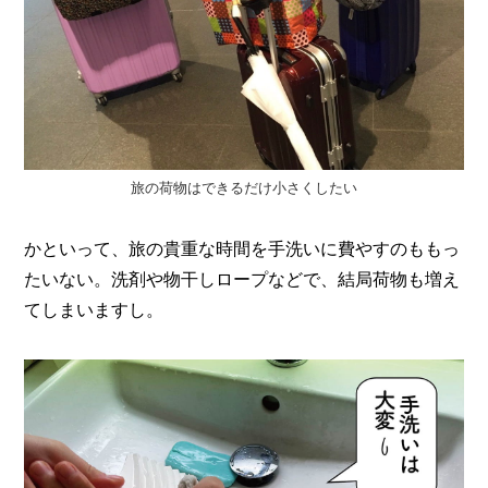
O
R
ユ
ー
ザ
ー
/
C
U
旅の荷物はできるだけ小さくしたい
S
T
O
かといって、旅の貴重な時間を手洗いに費やすのももっ
M
たいない。洗剤や物干しロープなどで、結局荷物も増え
E
てしまいますし。
R
ス
タ
ッ
フ
/
C
A