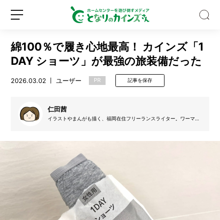
綿100％で履き心地最高！ カインズ「1
DAY ショーツ」が最強の旅装備だった
2026.03.02
ユーザー
PR
記事を保存
【S
N
仁田茜
S
イラストやまんがも描く、福岡在住フリーランスライター。ワーマ
マ。何かを作るのが好きだけれど、作ったものの片付け、メンテ、保
で
管が苦手。トライカラーのキャバリアと暮らす。ときどき温泉ソムリ
話
エ。
新
ロ
題】
規
グ
水
登
イ
と
録
ン
空
き
ビ
ン
だ