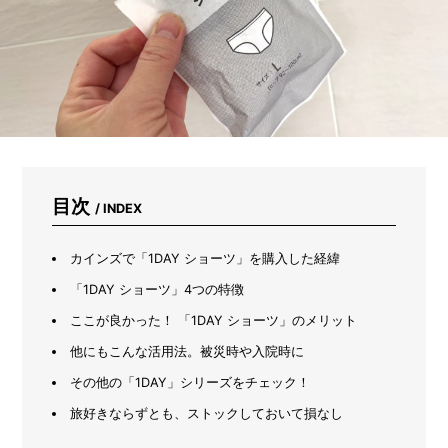
け
で
5
日
で
育
つ
「ブ
ロ
ッ
コ
目次
/ INDEX
リ
ー
ス
カインズで「1DAY ショーツ」を購入した経緯
プ
ラ
「1DAY ショーツ」4つの特徴
ウ
ここが良かった！ 「1DAY ショーツ」のメリット
ト」
の
他にもこんな活用法。被災時や入院時に
超
か
その他の「1DAY」シリーズをチェック！
ん
旅好きならずとも、ストックしておいて損なし
た
ん