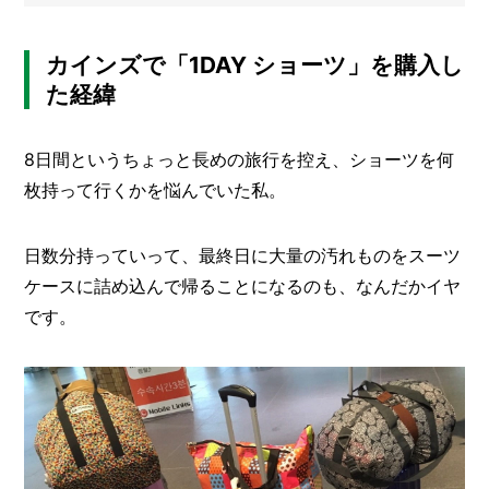
栽
メ
培
レ
ー
カインズで「1DAY ショーツ」を購入し
ポ
カ
た経緯
ー
/
B
R
8日間というちょっと長めの旅行を控え、ショーツを何
A
N
枚持って行くかを悩んでいた私。
D
ク
日数分持っていって、最終日に大量の汚れものをスーツ
リ
ケースに詰め込んで帰ることになるのも、なんだかイヤ
エ
です。
イ
タ
ー
/
C
R
E
A
T