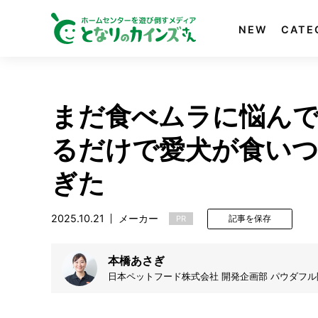
NEW
CATE
まだ食べムラに悩んで
るだけで愛犬が食い
ぎた
2025.10.21
メーカー
PR
記事を保存
本橋あさぎ
日本ペットフード株式会社 開発企画部 パウダフ
しい頭や肉球をくんくん嗅ぐのが好き。