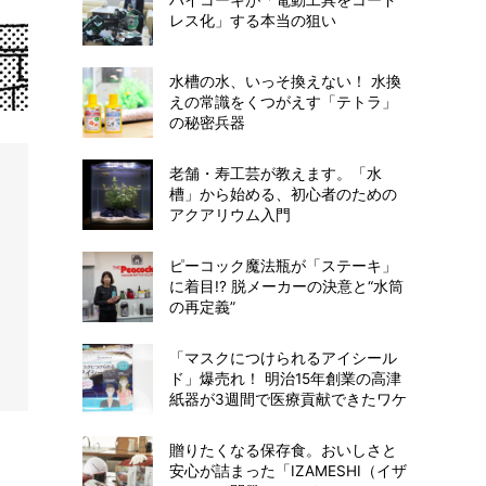
レス化」する本当の狙い
水槽の水、いっそ換えない！ 水換
えの常識をくつがえす「テトラ」
の秘密兵器
老舗・寿工芸が教えます。「水
槽」から始める、初心者のための
アクアリウム入門
ピーコック魔法瓶が「ステーキ」
に着目!? 脱メーカーの決意と“水筒
の再定義”
「マスクにつけられるアイシール
ド」爆売れ！ 明治15年創業の高津
紙器が3週間で医療貢献できたワケ
贈りたくなる保存食。おいしさと
安心が詰まった「IZAMESHI（イザ