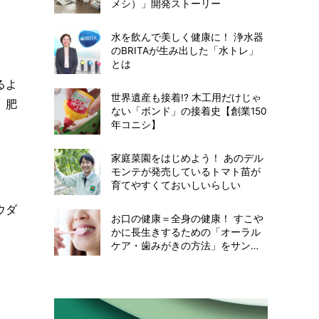
メシ）」開発ストーリー
水を飲んで美しく健康に！ 浄水器
のBRITAが生み出した「水トレ」
とは
るよ
世界遺産も接着!? 木工用だけじゃ
、肥
ない「ボンド」の接着史【創業150
年コニシ】
家庭菜園をはじめよう！ あのデル
モンテが発売しているトマト苗が
育てやすくておいしいらしい
ウダ
お口の健康＝全身の健康！ すこや
かに長生きするための「オーラル
ケア・歯みがきの方法」をサンス
ターに聞いてみた