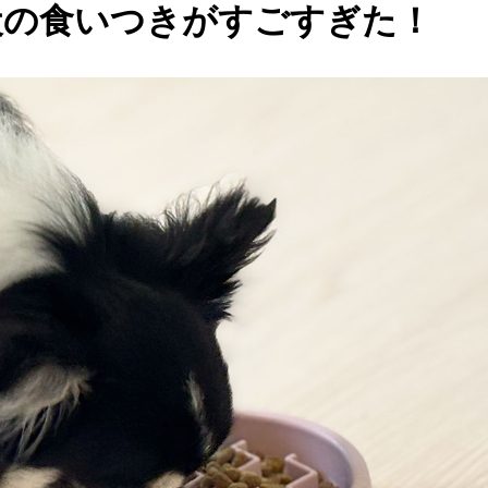
⽝の⾷いつきがすごすぎた！