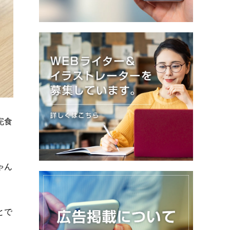
完食
ゃん
とで