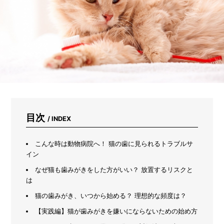
意
し
な
が
ら
プ
ラ
ン
タ
ー
で
育
て
目次
/ INDEX
る
初
心
こんな時は動物病院へ！ 猫の歯に見られるトラブルサ
者
イン
向
なぜ猫も歯みがきをした方がいい？ 放置するリスクと
け
は
野
菜
猫の歯みがき、いつから始める？ 理想的な頻度は？
7
選
【実践編】猫が歯みがきを嫌いにならないための始め方