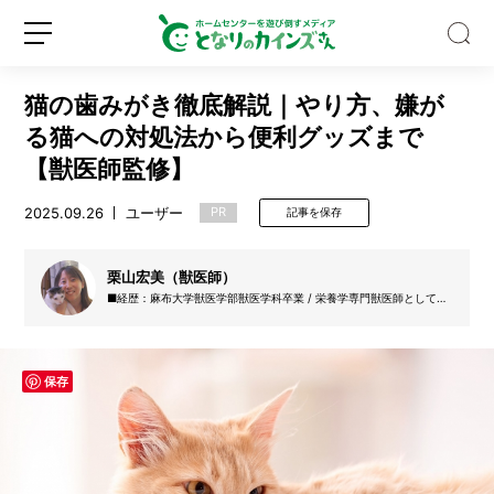
猫の歯みがき徹底解説｜やり方、嫌が
る猫への対処法から便利グッズまで
【獣医師監修】
2025.09.26
ユーザー
PR
記事を保存
8
月
に
栗山宏美（獣医師）
植
■経歴：麻布大学獣医学部獣医学科卒業 / 栄養学専門獣医師として栄
え
養指導・手作りごはんのレシピ設計を行うろろの犬猫食堂を運営 ■
新
ロ
る
研究分野：猫、獣医栄養学 ■免許・資格：獣医師免許、ペット栄養
規
グ
管理士 ■所属：ろろの犬猫食堂
野
登
イ
菜
保存
録
ン
は？
猛
暑
に
注