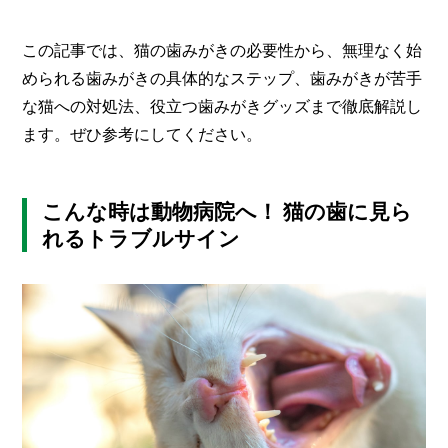
O
R
この記事では、猫の歯みがきの必要性から、無理なく始
ユ
められる歯みがきの具体的なステップ、歯みがきが苦手
ー
な猫への対処法、役立つ歯みがきグッズまで徹底解説し
ザ
ー
/
ます。ぜひ参考にしてください。
C
U
S
T
こんな時は動物病院へ！ 猫の歯に見ら
O
れるトラブルサイン
M
E
R
ス
タ
ッ
フ
/
C
A