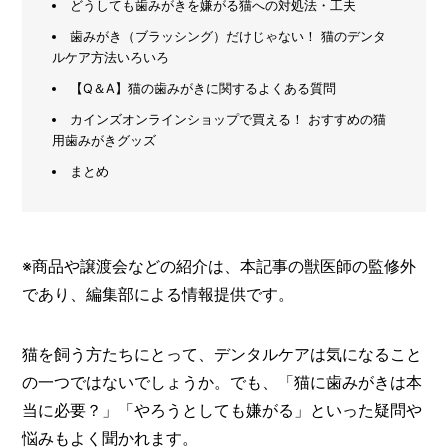
どうしても歯みがきを嫌がる猫への対処法・工夫
メ
歯みがき（ブラッシング）だけじゃない！ 猫のデンタ
ー
ルケア方法いろいろ
カ
【Q＆A】猫の歯みがきに関するよくある質問
ー
/
B
カインズオンラインショップで買える！ おすすめの猫
R
用歯みがきグッズ
A
N
まとめ
D
ク
リ
※商品や譲渡会などの紹介は、本記事の獣医師の監修外
エ
イ
であり、編集部による情報提供です。
タ
ー
/
猫を飼う方たちにとって、デンタルケアは気になること
C
R
の一つではないでしょうか。でも、「猫に歯みがきは本
E
当に必要？」「やろうとしても嫌がる」といった疑問や
A
T
悩みもよく聞かれます。