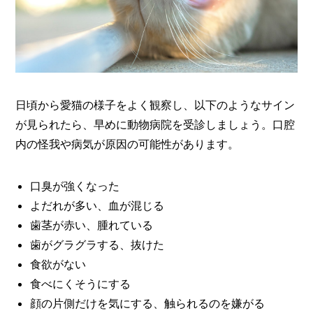
I
N
Z
-
S
T
A
F
日頃から愛猫の様子をよく観察し、以下のようなサイン
F
が見られたら、早めに動物病院を受診しましょう。口腔
内の怪我や病気が原因の可能性があります。
口臭が強くなった
よだれが多い、血が混じる
歯茎が赤い、腫れている
歯がグラグラする、抜けた
食欲がない
食べにくそうにする
顔の片側だけを気にする、触られるのを嫌がる