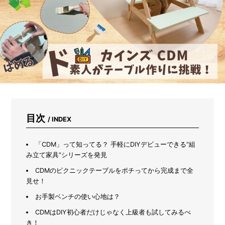
イ
ン
ズ
の
「人
と
ペ
ッ
ト
が
取
り
合
目次
/ INDEX
う
座
椅
「CDM」って知ってる？ 手軽にDIYデビューできる“組
子」
み立て家具”シリーズを発見
が
CDMのピクニックテーブルをポチってから完成まで全
快
見せ！
適
す
お手製ベンチの使い心地は？
ぎ
た
CDMはDIY初心者だけじゃなく上級者も試してみるべ
き！