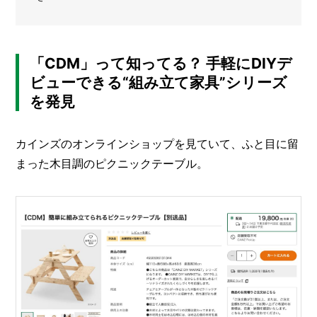
メ
ー
カ
「CDM」って知ってる？ 手軽にDIYデ
ー
/
B
ビューできる“組み立て家具”シリーズ
R
を発見
A
N
D
カインズのオンラインショップを見ていて、ふと目に留
まった木目調のピクニックテーブル。
ク
リ
エ
イ
タ
ー
/
C
R
E
A
T