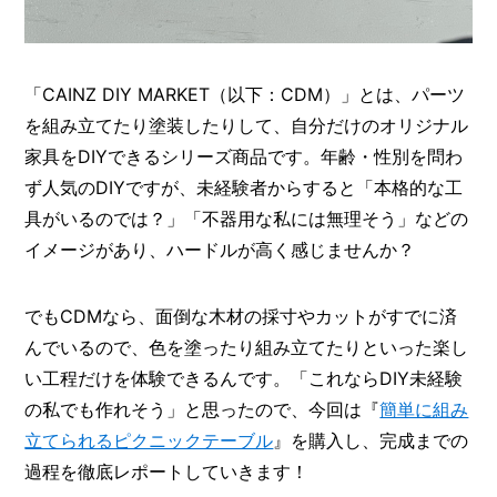
I
N
Z
-
S
「CAINZ DIY MARKET（以下：CDM）」とは、パーツ
T
を組み立てたり塗装したりして、自分だけのオリジナル
A
家具をDIYできるシリーズ商品です。年齢・性別を問わ
F
F
ず人気のDIYですが、未経験者からすると「本格的な工
具がいるのでは？」「不器用な私には無理そう」などの
イメージがあり、ハードルが高く感じませんか？
でもCDMなら、面倒な木材の採寸やカットがすでに済
んでいるので、色を塗ったり組み立てたりといった楽し
い工程だけを体験できるんです。「これならDIY未経験
の私でも作れそう」と思ったので、今回は『
簡単に組み
立てられるピクニックテーブル
』を購入し、完成までの
過程を徹底レポートしていきます！