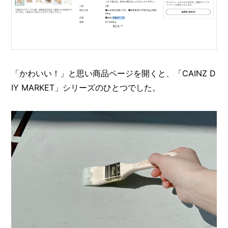
O
R
ユ
ー
ザ
ー
/
「かわいい！」と思い商品ページを開くと、「CAINZ D
C
U
IY MARKET」シリーズのひとつでした。
S
T
O
M
E
R
ス
タ
ッ
フ
/
C
A