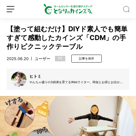
【塗って組むだけ】DIYド素人でも簡単
すぎて感動したカインズ「CDM」の手
作りピクニックテーブル
2025.06.20
ユーザー
PR
記事を保存
猫
も
私
ヒトミ
も
やんちゃ盛りの3姉弟を育てるWebライター。時短とお得とお出かけ
す
が大好き。将来の夢は、家族旅行で47都道府県を制覇をすることで
新
ロ
っ
す！
規
グ
ぽ
登
イ
り
録
ン
ハ
マ
っ
た。
カ