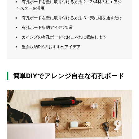
有孔ボードを壁に取り付ける方法 2：2×4材の柱＋アジ
リ
ャスターを活用
メ
し
た
ー
有孔ボードを壁に取り付ける方法 3：穴に紐を通すだけ
カ
有孔ボード収納アイデア5選
ー
/
B
カインズの有孔ボードでおしゃれに収納しよう
R
A
壁面収納DIYのおすすめアイデア
N
D
ク
簡単DIYでアレンジ自在な有孔ボード
リ
エ
イ
タ
ー
/
C
R
E
A
T