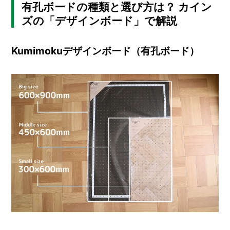
I
有孔ボードの種類と選び方は？ カイン
N
ズの「デザインボード」で解説
Z
-
S
Kumimokuデザインボード（有孔ボード）
T
A
F
F