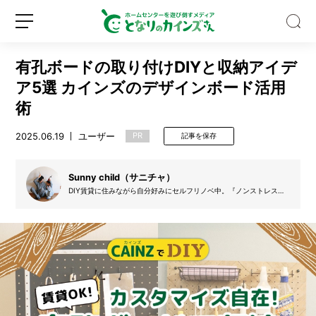
有孔ボードの取り付けDIYと収納アイデ
ア5選 カインズのデザインボード活用
術
2025.06.19
ユーザー
PR
記事を保存
キ
ッ
チ
Sunny child（サニチャ）
ン
DIY賃貸に住みながら自分好みにセルフリノベ中。『ノンストレスな
収
暮らし』を日々模索しながら、「サニチャ」としてInstagramでDIY
新
ロ
納
や暮らしについて発信してます。
規
グ
の
登
イ
デ
録
ン
ッ
ド
ス
ペ
ー