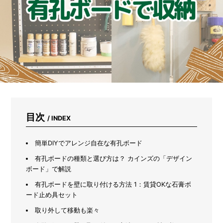
ス
を
有
効
活
用！
ス
ラ
イ
ド
2
段
ラ
目次
/ INDEX
ッ
ク
で
簡単DIYでアレンジ自在な有孔ボード
シ
有孔ボードの種類と選び方は？ カインズの「デザイン
ン
ボード」で解説
ク
下
有孔ボードを壁に取り付ける方法 1：賃貸OKな石膏ボ
が
ード止め具セット
ス
ッ
取り外して移動も楽々
キ