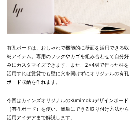
O
R
ユ
ー
ザ
ー
/
C
有孔ボードは、おしゃれで機能的に壁面を活用できる収
U
納アイテム。専用のフックやカゴを組み合わせて自分好
S
T
みにカスタマイズできます。また、2×4材で作った柱を
O
活用すれば賃貸でも壁に穴を開けずにオリジナルの有孔
M
E
ボード収納を作れます。
R
ス
今回はカインズオリジナルのKumimokuデザインボード
タ
（有孔ボード）を使い、簡単にできる取り付け方法から
ッ
活用アイデアまで解説します。
フ
/
C
A