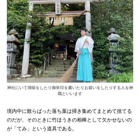
I
N
Z
-
S
T
A
F
F
神社にいて掃除をしたり御朱印を書いたりお祓いをしたりする人を神
職といいます
境内中に散らばった落ち葉は掃き集めてまとめて捨てる
のだが、そのときに竹ほうきの相棒として欠かせないの
が「てみ」という道具である。