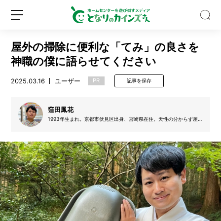
屋外の掃除に便利な「てみ」の良さを
神職の僕に語らせてください
2025.03.16
ユーザー
PR
記事を保存
夏
に
窪田鳳花
ぴ
1993年生まれ。京都市伏見区出身、宮崎県在住。天性の分からず屋
で分かられず屋。
っ
た
新
ロ
り！
規
グ
そ
登
イ
う
録
ン
め
ん
型
ヘ
ア