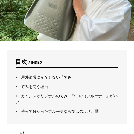
コ
ー
ム
を
作
ろ
う
目次
/ INDEX
屋外清掃にかかせない「てみ」
てみを使う理由
カインズオリジナルのてみ「Frutte（フルーテ）」がい
い
使って分かったフルーテならではのよさ、愛