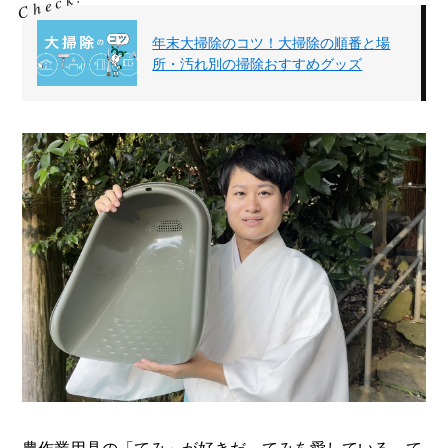
メ
年末大掃除の​コツ！​大掃除の​順番と​場
ー
所・​汚れ別の​掃除おすすめグッズ
カ
ー
/
B
R
A
N
D
ク
リ
エ
イ
タ
ー
/
C
R
E
A
T