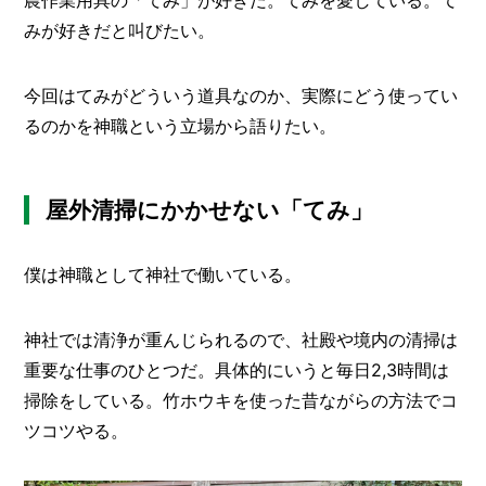
農作業用具の「てみ」が好きだ。てみを愛している。て
O
R
みが好きだと叫びたい。
ユ
ー
今回はてみがどういう道具なのか、実際にどう使ってい
ザ
るのかを神職という立場から語りたい。
ー
/
C
U
S
屋外清掃にかかせない「てみ」
T
O
M
僕は神職として神社で働いている。
E
R
神社では清浄が重んじられるので、社殿や境内の清掃は
ス
重要な仕事のひとつだ。具体的にいうと毎日2,3時間は
タ
ッ
掃除をしている。竹ホウキを使った昔ながらの方法でコ
フ
/
ツコツやる。
C
A