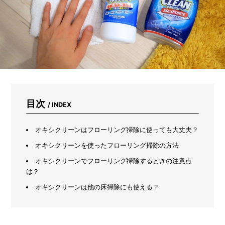
ズ
ボ
ラ
主
婦
感
動
の
プ
ロ
仕
目次
/ INDEX
様
ク
リ
オキシクリーンはフローリング掃除に使っても大丈夫？
ー
ナ
オキシクリーンを使ったフローリング掃除の方法
ー
オキシクリーンでフローリング掃除するときの注意点
は？
オキシクリーンは他の床掃除にも使える？