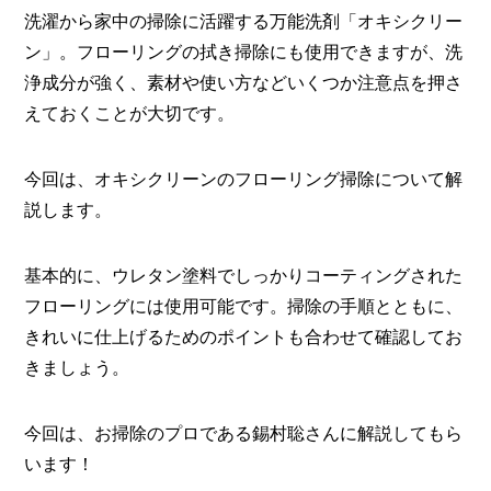
洗濯から家中の掃除に活躍する万能洗剤「オキシクリー
メ
ン」。フローリングの拭き掃除にも使用できますが、洗
ー
カ
浄成分が強く、素材や使い方などいくつか注意点を押さ
ー
/
えておくことが大切です。
B
R
A
今回は、オキシクリーンのフローリング掃除について解
N
説します。
D
ク
基本的に、ウレタン塗料でしっかりコーティングされた
リ
エ
フローリングには使用可能です。掃除の手順とともに、
イ
きれいに仕上げるためのポイントも合わせて確認してお
タ
ー
きましょう。
/
C
R
E
今回は、お掃除のプロである錫村聡さんに解説してもら
A
います！
T