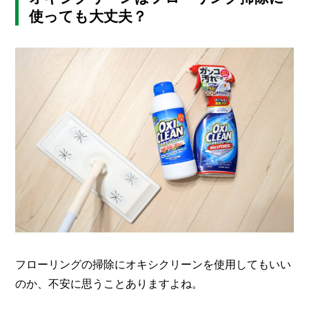
I
使っても大丈夫？
N
Z
-
S
T
A
F
F
フローリングの掃除にオキシクリーンを使用してもいい
のか、不安に思うことありますよね。