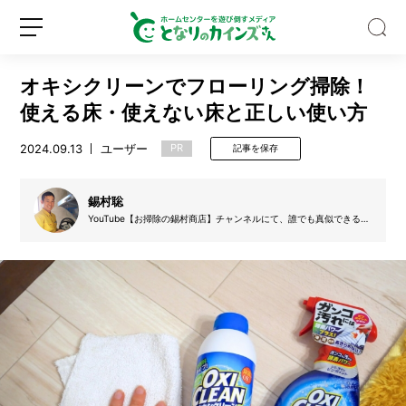
オキシクリーンでフローリング掃除！
使える床・使えない床と正しい使い方
2024.09.13
ユーザー
PR
記事を保存
水
筒
錫村聡
や
YouTube【お掃除の錫村商店】チャンネルにて、誰でも真似できるお
掃除の方法やオススメの掃除グッズを紹介している。お風呂掃除動画
製
は800万回再生を突破。
氷
新
ロ
機
規
グ
っ
登
イ
て
録
ン
実
は
超
汚
い！