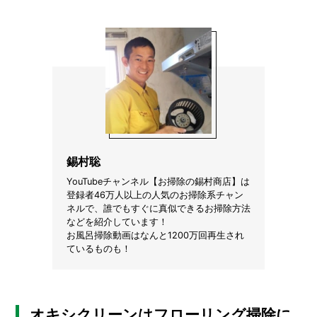
O
R
ユ
ー
ザ
ー
/
C
U
S
T
錫村聡
O
M
YouTubeチャンネル【お掃除の錫村商店】は
E
登録者46万人以上の人気のお掃除系チャン
R
ネルで、誰でもすぐに真似できるお掃除方法
などを紹介しています！
ス
お風呂掃除動画はなんと1200万回再生され
タ
ているものも！
ッ
フ
/
C
A
オキシクリーンはフローリング掃除に