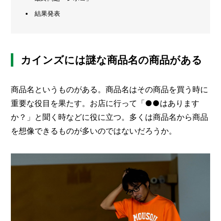
結果発表
メ
ー
カ
ー
/
B
カインズには謎な商品名の商品がある
R
A
N
商品名というものがある。商品名はその商品を買う時に
D
重要な役目を果たす。お店に行って「●●はあります
ク
か？」と聞く時などに役に立つ。多くは商品名から商品
リ
を想像できるものが多いのではないだろうか。
エ
イ
タ
ー
/
C
R
E
A
T