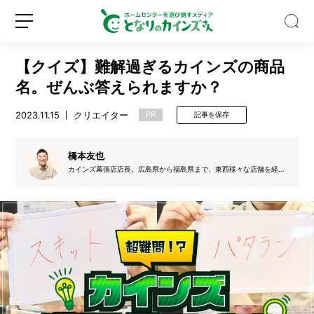
【クイズ】難解過ぎるカインズの商品
名。ぜんぶ答えられますか？
2023.11.15
クリエイター
PR
記事を保存
大
容
橋本友也
量
カインズ幕張店店長。広島県から福島県まで、東西様々な店舗を経
験。現在は都市型の店舗で日々頑張っています。
2.
8
新
ロ
k
規
グ
g
登
イ
の
録
ン
洗
剤
で
巨
大