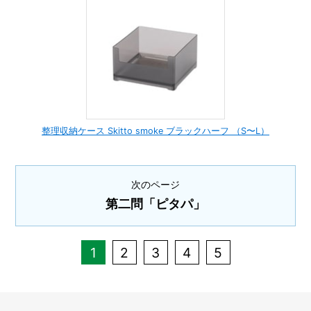
整理収納ケース Skitto smoke ブラックハーフ （S〜L）
次のページ
第二問「ピタパ」
1
2
3
4
5