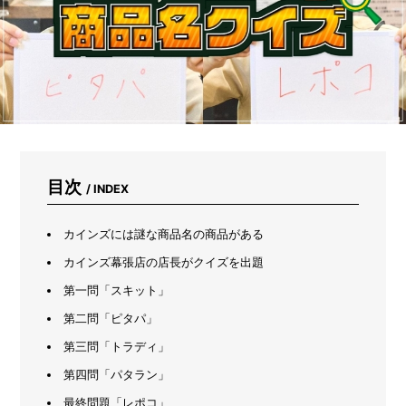
パ
ン
ツ
を
洗
っ
て
み
た
目次
/ INDEX
カインズには謎な商品名の商品がある
カインズ幕張店の店長がクイズを出題
第一問「スキット」
第二問「ピタパ」
第三問「トラディ」
第四問「パタラン」
最終問題「レポコ」