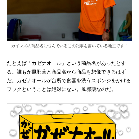
O
R
ユ
ー
ザ
ー
/
C
カインズの商品名に悩んでいるこの記事を書いている地主です！
U
S
たとえば「カゼナオール」という商品名があったとす
T
O
る。誰もが風邪薬と商品名から商品を想像できるはず
M
だ。カゼナオールが台所で食器を洗うスポンジをかける
E
フックということは絶対にない。風邪薬なのだ。
R
ス
タ
ッ
フ
/
C
A