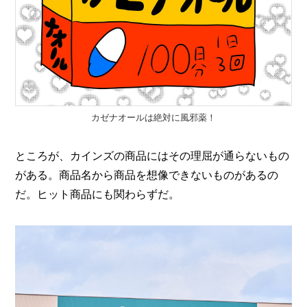
I
N
Z
-
S
T
A
F
F
カゼナオールは絶対に風邪薬！
ところが、カインズの商品にはその理屈が通らないもの
がある。商品名から商品を想像できないものがあるの
だ。ヒット商品にも関わらずだ。