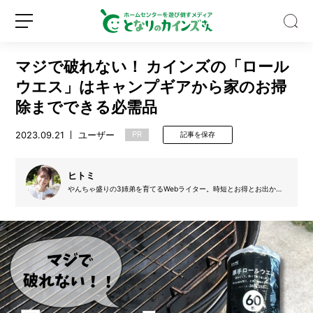
マジで破れない！ カインズの「ロール
ウエス」はキャンプギアから家のお掃
除までできる必需品
2023.09.21
ユーザー
PR
記事を保存
野
外
フ
ヒトミ
ェ
やんちゃ盛りの3姉弟を育てるWebライター。時短とお得とお出かけ
ス
が大好き。将来の夢は、家族旅行で47都道府県を制覇をすることで
新
ロ
の
す！
規
グ
キ
登
イ
ャ
録
ン
ン
プ
に
一
歩