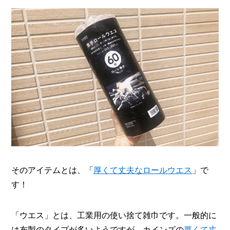
I
N
Z
-
S
T
A
F
F
そのアイテムとは、「
厚くて丈夫なロールウエス
」で
す！
「ウエス」とは、工業用の使い捨て雑巾です。一般的に
は布製のタイプが多いようですが、カインズの
厚くて丈