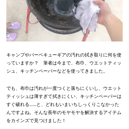
O
R
ユ
ー
ザ
ー
/
C
U
S
キャンプやバーベキューギアの汚れの拭き取りに何を使
T
っていますか？ 筆者は今まで、布巾、ウエットティッ
O
シュ、キッチンペーパーなどを使ってきました。
M
E
R
でも、布巾は汚れが一度つくと落ちにくいし、ウエット
ス
ティッシュは薄すぎて拭きにくい、キッチンペーパーは
タ
すぐ破れる......と、どれもいまいちしっくりこなかった
ッ
フ
んですよね。そんな長年のモヤモヤを解決するアイテム
/
C
をカインズで見つけました！
A