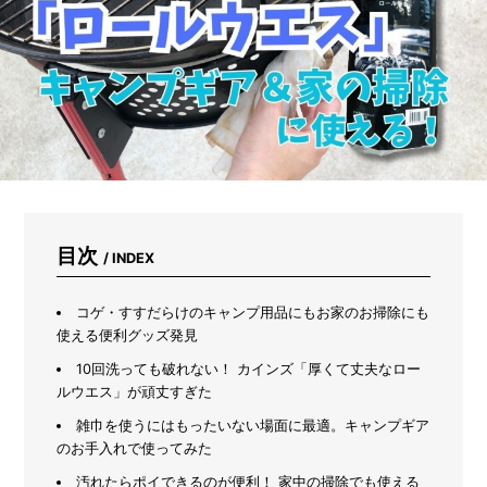
踏
み
出
せ
な
い
人
必
見！
初
心
者
が
目次
/ INDEX
本
当
に
コゲ・すすだらけのキャンプ用品にもお家のお掃除にも
助
使える便利グッズ発見
か
10回洗っても破れない！ カインズ「厚くて丈夫なロー
っ
ルウエス」が頑丈すぎた
た
「カ
雑巾を使うにはもったいない場面に最適。キャンプギア
イ
のお手入れで使ってみた
ン
ズ
汚れたらポイできるのが便利！ 家中の掃除でも使える