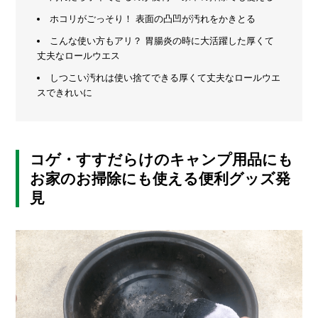
グ
ホコリがごっそり！ 表面の凸凹が汚れをかきとる
メ
ッ
ズ」
ー
こんな使い方もアリ？ 胃腸炎の時に大活躍した厚くて
ま
カ
丈夫なロールウエス
と
ー
/
め
しつこい汚れは使い捨てできる厚くて丈夫なロールウエ
B
R
スできれいに
A
N
D
コゲ・すすだらけのキャンプ用品にも
ク
お家のお掃除にも使える便利グッズ発
リ
エ
見
イ
タ
ー
/
C
R
E
A
T