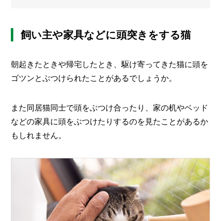
メ
ー
飼い主や家具などに頭突きをする猫
カ
ー
/
B
朝起きたときや帰宅したとき、駆け寄ってきた猫に頭を
R
A
ゴツンとぶつけられたことがあるでしょうか。
N
D
また同居猫同士で頭をぶつけ合ったり、家の机やベッド
ク
などの家具に頭をぶつけたりするのを見たことがあるか
リ
エ
もしれません。
イ
タ
ー
/
C
R
E
A
T