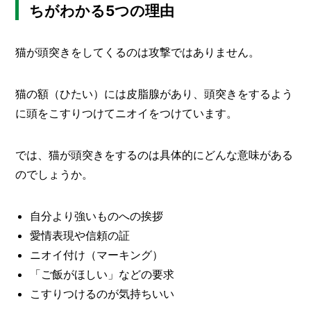
I
ちがわかる5つの理由
N
Z
-
猫が頭突きをしてくるのは攻撃ではありません。
S
T
A
猫の額（ひたい）には皮脂腺があり、頭突きをするよう
F
F
に頭をこすりつけてニオイをつけています。
では、猫が頭突きをするのは具体的にどんな意味がある
のでしょうか。
自分より強いものへの挨拶
愛情表現や信頼の証
ニオイ付け（マーキング）
「ご飯がほしい」などの要求
こすりつけるのが気持ちいい