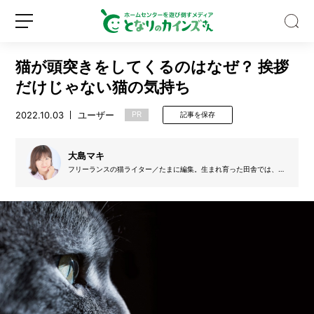
猫が頭突きをしてくるのはなぜ？ 挨拶
だけじゃない猫の気持ち
2022.10.03
ユーザー
PR
記事を保存
大
容
大島マキ
量
フリーランスの猫ライター／たまに編集。生まれ育った田舎では、祖
母がしばしば野良猫を拾ってきたため、20年以上複数の猫と育った。
2.
現在、DIYアドバイザーの資格を持つ夫と娘2人、元保護猫のオス（推
8
定4歳）と暮らしている。娘たちより従順で甘えん坊なので、可愛く
新
ロ
て仕方ありません！
k
規
グ
g
登
イ
の
録
ン
洗
剤
で
巨
大