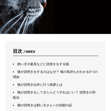
パ
ン
ツ
を
洗
っ
て
み
た
目次
/ INDEX
飼い主や家具などに頭突きをする猫
猫が頭突きをするのはなぜ？ 猫の気持ちがわかる5つの
理由
猫が頭突き以外に行う挨拶とは
猫が頭突きをしてきたらどうすればいい？ 頭突きの対
処法
猫の頭突きは飼い主さんへの信頼の証