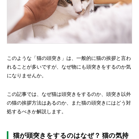
O
R
ユ
ー
ザ
ー
/
C
U
このような「猫の頭突き」は、一般的に猫の挨拶と言わ
S
T
れることが多いですが、なぜ物にも頭突きをするのか気
O
になりませんか。
M
E
R
この記事では、なぜ猫は頭突きをするのか、頭突き以外
ス
の猫の挨拶方法はあるのか、また猫の頭突きにはどう対
タ
処するべきか解説します。
ッ
フ
/
C
A
猫が頭突きをするのはなぜ？ 猫の気持