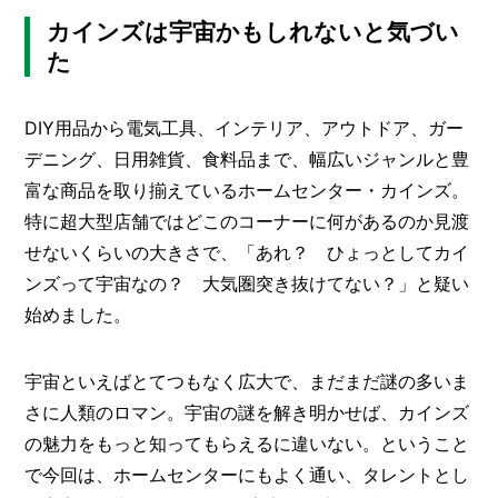
カインズは宇宙かもしれないと気づい
メ
ー
た
カ
ー
/
B
DIY用品から電気工具、インテリア、アウトドア、ガー
R
デニング、日用雑貨、食料品まで、幅広いジャンルと豊
A
富な商品を取り揃えているホームセンター・カインズ。
N
D
特に超大型店舗ではどこのコーナーに何があるのか見渡
せないくらいの大きさで、「あれ？ ひょっとしてカイ
ク
リ
ンズって宇宙なの？ 大気圏突き抜けてない？」と疑い
エ
始めました。
イ
タ
ー
/
宇宙といえばとてつもなく広大で、まだまだ謎の多いま
C
さに人類のロマン。宇宙の謎を解き明かせば、カインズ
R
E
の魅力をもっと知ってもらえるに違いない。ということ
A
で今回は、ホームセンターにもよく通い、タレントとし
T