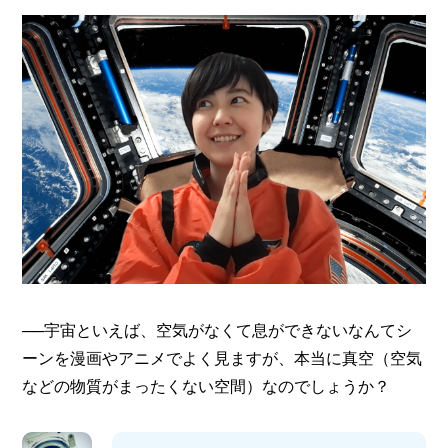
I
N
Z
-
S
T
A
F
F
──宇宙といえば、空気がなくて息ができないなんてシ
ーンを漫画やアニメでよく見ますが、本当に真空（空気
などの物質がまったくない空間）なのでしょうか？