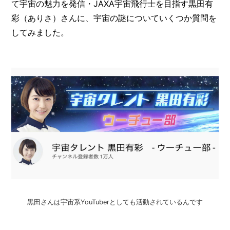
O
て宇宙の魅力を発信・JAXA宇宙飛行士を目指す黒田有
R
彩（ありさ）さんに、宇宙の謎についていくつか質問を
してみました。
ユ
ー
ザ
ー
/
C
U
S
T
O
M
E
R
ス
タ
ッ
フ
/
黒田さんは宇宙系YouTuberとしても活動されているんです
C
A