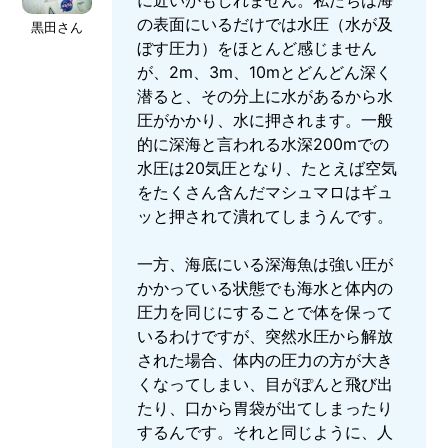
に近いかもしれません。私たちは海
の表面にいるだけでは水圧（水が及
黒田さん
ぼす圧力）をほとんど感じません
が、2m、3m、10mとどんどん深く
潜ると、その分上に水があるから水
圧がかかり、水に押されます。一般
的に深海と言われる水深200mでの
水圧は20気圧となり、たとえば空気
をたくさん含んだマシュマロはギュ
ッと押されて潰れてしまうんです。
一方、海底にいる深海魚は強い圧が
かかっている状態でも海水と体内の
圧力を同じにすることで体を保って
いるわけですが、突然水圧から解放
された場合、体内の圧力の方が大き
くなってしまい、目がぽんと飛び出
たり、口から胃袋が出てしまったり
するんです。それと同じように、人