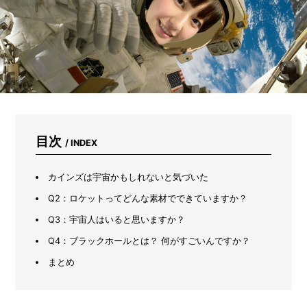
ズ
ボ
ラ
主
婦
感
動
の
プ
ロ
仕
目次
/ INDEX
様
ク
リ
カインズは宇宙かもしれないと気づいた
ー
ナ
Q2：ロケットってどんな素材でできていますか？
ー
Q3：宇宙人はいると思いますか？
Q4：ブラックホールとは？ 何がすごいんですか？
まとめ