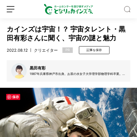
カインズは宇宙！？ 宇宙タレント・黒
田有彩さんに聞く、宇宙の謎と魅力
2022.08.12
クリエイター
PR
記事を保存
水
筒
黒田有彩
や
1987年兵庫県神戸市出身。お茶の水女子大学理学部物理学科卒業。中
学時代、NASA訪問をきっかけに宇宙の虜に。宇宙や科学の魅力を伝
製
える活動を精力的に行う。2020年4月、YouTubeチャンネル「宇宙タ
氷
レント黒田有彩 ‐ウーチュー部‐」を開設。
新
ロ
機
規
グ
保存
っ
登
イ
て
録
ン
実
は
超
汚
い！