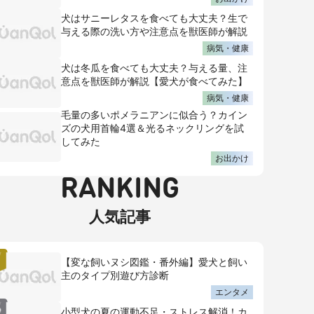
犬はサニーレタスを食べても大丈夫？生で
与える際の洗い方や注意点を獣医師が解説
病気・健康
犬は冬瓜を食べても大丈夫？与える量、注
意点を獣医師が解説【愛犬が食べてみた】
病気・健康
毛量の多いポメラニアンに似合う？カイン
ズの犬用首輪4選＆光るネックリングを試
してみた
お出かけ
RANKING
人気記事
【変な飼いヌシ図鑑・番外編】愛犬と飼い
主のタイプ別遊び方診断
エンタメ
小型犬の夏の運動不足・ストレス解消！カ