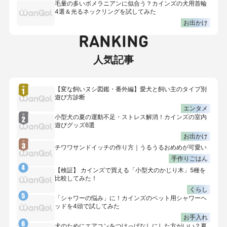
毛量の多いポメラニアンに似合う？カインズの犬用首輪
4選＆光るネックリングを試してみた
お出かけ
RANKING
人気記事
【変な飼いヌシ図鑑・番外編】愛犬と飼い主のタイプ別
遊び方診断
エンタメ
小型犬の夏の運動不足・ストレス解消！カインズの室内
遊びグッズ6選
お出かけ
チワワサンドイッチの作り方｜うるうるおめめが可愛い
手作りごはん
【検証】 カインズで買える「小型犬のかじり木」5種を
比較してみた！
くらし
「シャワーの悩み」に！カインズのペット用シャワーヘ
ッドを4頭で試してみた
お手入れ
犬のためにエアコンをつけっぱなしにした方がいい？夏