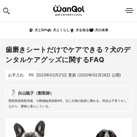
犬の未来
犬とDIY
犬とくらし
犬を知る
歯磨きシートだけでケアできる？犬のデ
ンタルケアグッズに関するFAQ
お手入れ
PR
2023年03月21日
更新 (
2020年02月28日
公開)
白山聡子（獣医師）
獣医師資格取得後、小動物臨床経験6年。主に犬猫の臨床に携わる。現在は子育てをし
ながら、愛猫と暮らしている。