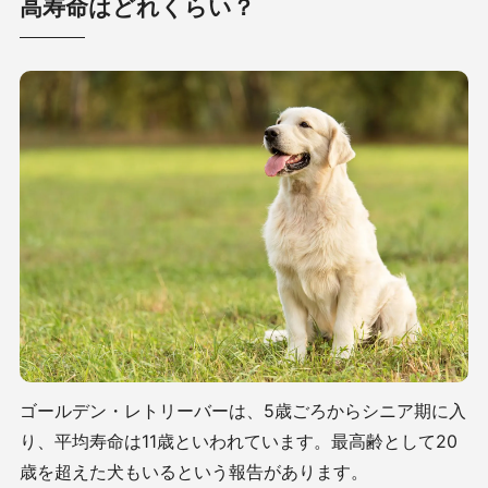
高寿命はどれくらい？
ゴールデン・レトリーバーは、
5
歳ごろからシニア期に入
り、平均寿命は
11
歳といわれています。
最高齢として20
歳を超えた犬もいるという報告があります。