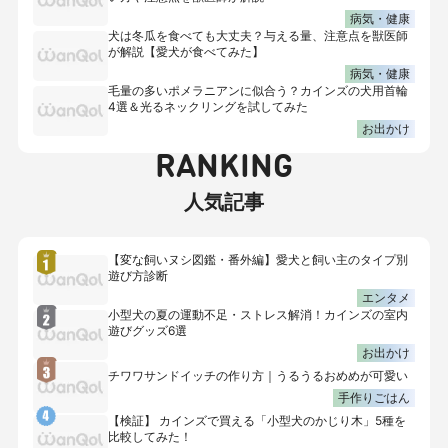
病気・健康
犬は冬瓜を食べても大丈夫？与える量、注意点を獣医師
が解説【愛犬が食べてみた】
病気・健康
毛量の多いポメラニアンに似合う？カインズの犬用首輪
4選＆光るネックリングを試してみた
お出かけ
RANKING
人気記事
【変な飼いヌシ図鑑・番外編】愛犬と飼い主のタイプ別
遊び方診断
エンタメ
小型犬の夏の運動不足・ストレス解消！カインズの室内
遊びグッズ6選
お出かけ
チワワサンドイッチの作り方｜うるうるおめめが可愛い
手作りごはん
【検証】 カインズで買える「小型犬のかじり木」5種を
比較してみた！