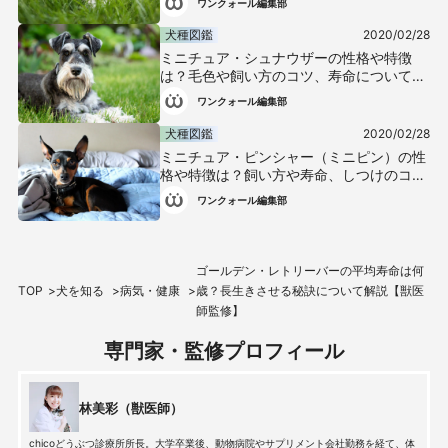
ワンクォール編集部
説
犬種図鑑
2020/02/28
ミニチュア・シュナウザーの性格や特徴
は？毛色や飼い方のコツ、寿命について解
説【獣医師監修】
ワンクォール編集部
犬種図鑑
2020/02/28
ミニチュア・ピンシャー（ミニピン）の性
格や特徴は？飼い方や寿命、しつけのコツ
について解説【獣医師監修】
ワンクォール編集部
ゴールデン・レトリーバーの平均寿命は何
TOP
犬を知る
病気・健康
歳？長生きさせる秘訣について解説【獣医
師監修】
専門家・監修プロフィール
林美彩（獣医師）
chicoどうぶつ診療所所長。大学卒業後、動物病院やサプリメント会社勤務を経て、体