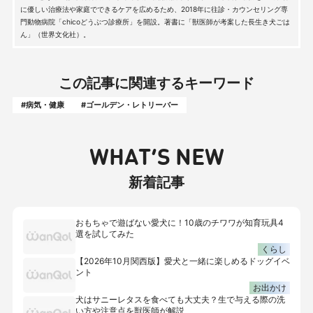
に優しい治療法や家庭でできるケアを広めるため、2018年に往診・カウンセリング専
門動物病院「chicoどうぶつ診療所」を開設。著書に「獣医師が考案した長生き犬ごは
ん」（世界文化社）。
この記事に関連するキーワード
#病気・健康
#ゴールデン・レトリーバー
WHAT’S NEW
新着記事
おもちゃで遊ばない愛犬に！10歳のチワワが知育玩具4
選を試してみた
くらし
【2026年10月関西版】愛犬と一緒に楽しめるドッグイベ
ント
お出かけ
犬はサニーレタスを食べても大丈夫？生で与える際の洗
い方や注意点を獣医師が解説