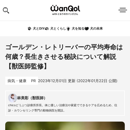
犬の未来
犬とDIY
犬とくらし
犬を知る
ゴールデン・レトリーバーの平均寿命は
何歳？長生きさせる秘訣について解説
【獣医師監修】
病気・健康
PR
2023年12月01日
更新 (
2022年01月22日
公開)
林美彩（獣医師）
chicoどうぶつ診療所所長。体に優しい治療法や家庭でできるケアを広めるため、往
診・カウンセリング専門の動物病院を開設。