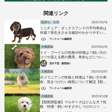
関連リンク
気持ち・生態
2021/10/14
ミニチュア・ダックスフンドの平均寿命は
何歳？長生きさせる秘訣やかかりやすい病
気について解説【獣医師監修】
ワンクォール編集部
犬種図鑑
2021/02/10
トイ・プードルの性格や特徴は？飼い方の
コツや迎える際の費用、寿命などについて
解説【獣医師監修】
茂木千恵（獣医師）
犬種図鑑
2021/02/01
ポメラニアンの性格と特徴は？飼い方や寿
命、気をつけたい病気について解説【獣医
師監修】
ワンクォール編集部
犬種図鑑
2021/01/28
【獣医師監修】マルチーズはどんな犬？性
格・特徴・飼いやすさやしつけのコツ、か
かりやすい病気や平均寿命などについて解