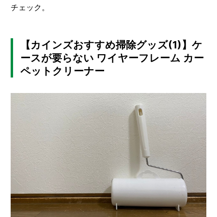
I
チェック。
N
Z
-
S
【カインズおすすめ掃除グッズ(1)】ケ
T
ースが要らない ワイヤーフレーム カー
A
F
ペットクリーナー
F