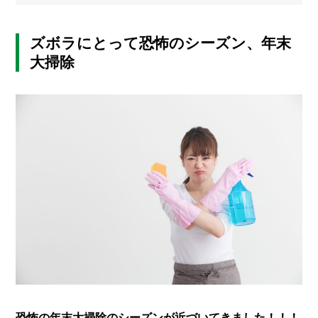
メ
ー
ズボラにとって恐怖のシーズン、年末
カ
大掃除
ー
/
B
R
A
N
D
ク
リ
エ
イ
タ
ー
/
C
R
E
A
T
恐怖の年末大掃除のシーズンが近づいてきました！！！