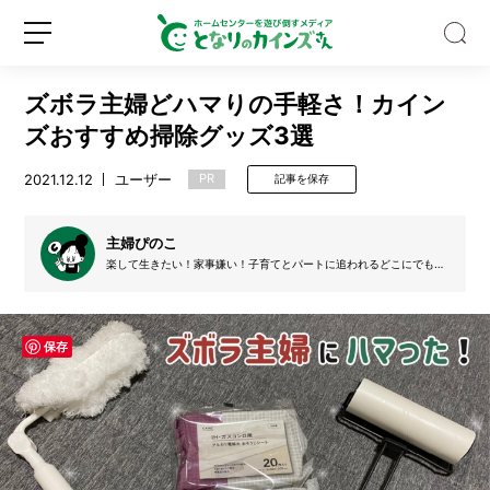
ズボラ主婦どハマりの手軽さ！カイン
ズおすすめ掃除グッズ3選
2021.12.12
ユーザー
PR
記事を保存
8
月
主婦ぴのこ
に
楽して生きたい！家事嫌い！子育てとパートに追われるどこにでもい
そうな主婦ぴの子です。ストレス発散はカインズホームで爆買い！！
植
ぴの子の爆買いを阻止すべく、冷静で現実的な夫を持つ。
え
新
ロ
る
規
グ
保存
野
登
イ
菜
録
ン
は？
猛
暑
に
注