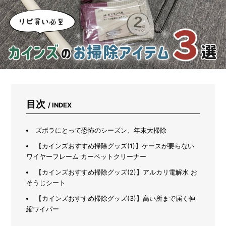
意
し
な
が
ら
プ
ラ
ン
タ
ー
で
目次
/ INDEX
育
て
る
ズボラにとって恐怖のシーズン、年末大掃除
初
心
【カインズおすすめ掃除グッズ(1)】ケースが要らない
者
ワイヤーフレーム カーペットクリーナー
向
【カインズおすすめ掃除グッズ(2)】アルカリ電解水 お
け
そうじシート
野
菜
【カインズおすすめ掃除グッズ(3)】高い所まで届く伸
7
縮ワイパー
選