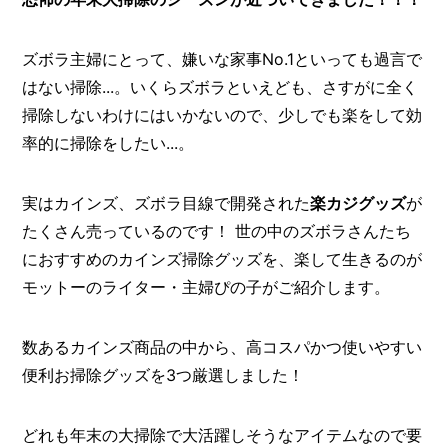
O
R
ズボラ主婦にとって、嫌いな家事No.1といっても過言で
ユ
ー
はない掃除...。いくらズボラといえども、さすがに全く
ザ
掃除しないわけにはいかないので、少しでも楽をして効
ー
/
率的に掃除をしたい...。
C
U
S
実はカインズ、ズボラ目線で開発された
楽カジグッズ
が
T
O
たくさん売っているのです！ 世の中のズボラさんたち
M
におすすめのカインズ掃除グッズを、楽して生きるのが
E
モットーのライター・主婦ぴの子がご紹介します。
R
ス
数あるカインズ商品の中から、高コスパかつ使いやすい
タ
ッ
便利お掃除グッズを3つ厳選しました！
フ
/
C
A
どれも年末の大掃除で大活躍しそうなアイテムなので要