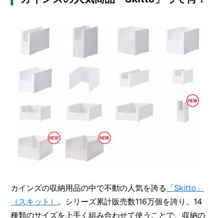
方
メ
と
活
ー
用
カ
法
ー
/
B
R
A
N
D
ク
リ
エ
イ
タ
ー
/
C
R
カインズの収納用品の中で不動の人気を誇る
「Skitto」
E
（スキット）
。シリーズ累計販売数116万個を誇り、14
A
T
種類のサイズを上手く組み合わせて使うことで、収納の