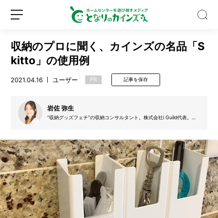
収納のプロに聞く、カインズの名品「S
kitto」の使用例
2021.04.16
ユーザー
PR
記事を保存
【保
存
岩佐 弥生
版】
“収納グッズフェチ”の収納コンサルタント。株式会社i Guild代表。元
ズボラ出身で、暮らしをラクにするためにおしゃれで便利な収納グッ
ハ
ズを日々探している。また、メディア出演の他、キッチンショールー
ッ
ムの収納コーディネート等も行う。
新
ロ
カ
規
グ
油
登
イ
は
録
ン
ス
ー
ッ
と
す