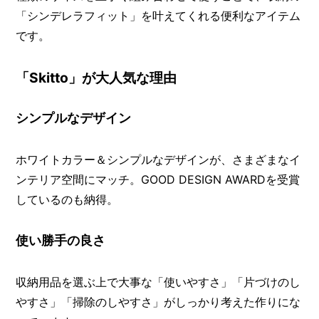
O
「シンデレラフィット」を叶えてくれる便利なアイテム
R
です。
ユ
ー
ザ
「Skitto」が大人気な理由
ー
/
C
シンプルなデザイン
U
S
T
ホワイトカラー＆シンプルなデザインが、さまざまなイ
O
M
ンテリア空間にマッチ。GOOD DESIGN AWARDを受賞
E
しているのも納得。
R
ス
使い勝手の良さ
タ
ッ
フ
/
収納用品を選ぶ上で大事な「使いやすさ」「片づけのし
C
やすさ」「掃除のしやすさ」がしっかり考えた作りにな
A