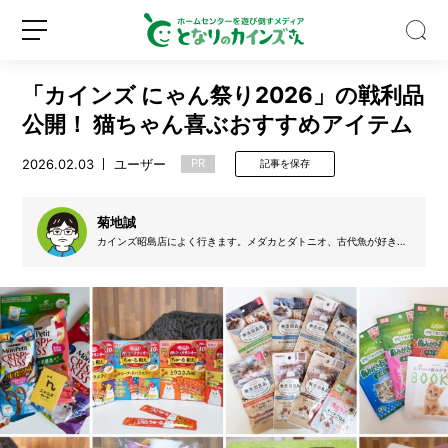
「カインズ にゃん祭り2026」の戦利品
公開！ 猫ちゃん喜ぶおすすめアイテム
2026.02.03
ユーザー
PR
記事を保存
大
容
菊地誠
量
カインズ昭島店によく行きます。メダカとダトニオ、古代魚が好きで
す。小5の頃に飼育したカイヤンがキッカケで魚にハマりました。180
2.
0の水槽でアロワナとダトニオ、2200×1500×600のプールで錦鯉を
8
飼育してます。タイでドリアン畑も営み中。
新
ロ
k
規
グ
g
登
イ
の
録
ン
洗
剤
で
巨
大