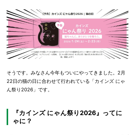
O
R
ユ
ー
ザ
ー
/
C
U
S
T
O
そうです。みなさん今年もついにやってきました。2月
M
E
22日の猫の日に合わせて行われている「カインズ にゃ
R
ん祭り2026」です。
ス
タ
ッ
『カインズ にゃん祭り2026』ってに
フ
/
ゃに？
C
A