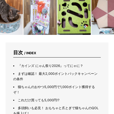
パ
ン
ツ
を
洗
っ
て
み
た
目次
/ INDEX
『カインズ にゃん祭り2026』ってにゃに？
まずは確認！ 最大2,000ポイントバックキャンペーン
の条件
猫ちゃんのおやつ5,000円で1,000ポイント獲得する
ぞ！
これだけ買っても5,000円!?
多頭飼いも必見！ おもちゃと爪とぎで猫ちゃんのQOL
を爆上げ！