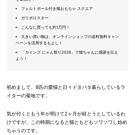
メ
フェルトボール付き猫おもちゃ スクエア
ー
ガリボロスター
カ
ー
こんなに買っても約1万円！
/
B
大きい買い物は、オンラインショップの送料無料キャン
R
ペーンを活用するもよし！
A
N
「カインズ にゃん祭り2026」で猫ちゃんに感謝を伝え
D
よう！
ク
リ
エ
初めまして、8匹の愛猫と日々ドタバタ暮らしているラ
イ
タ
イターの菊地です。
ー
/
C
R
気が付くともう年が明けて2ヶ月が経とうとしているわ
E
けですが、この時期になると猫ともどもソワソワし始め
A
ちゃうのです。
T