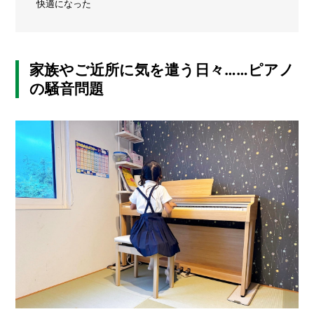
快適になった
グ
メ
ッ
ズ」
ー
ま
カ
と
ー
/
家族やご近所に気を遣う日々……ピアノ
め
B
の騒音問題
R
A
N
D
ク
リ
エ
イ
タ
ー
/
C
R
E
A
T