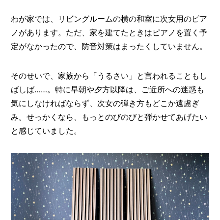
O
R
わが家では、リビングルームの横の和室に次女用のピア
ユ
ノがあります。ただ、家を建てたときはピアノを置く予
ー
定がなかったので、防音対策はまったくしていません。
ザ
ー
/
C
そのせいで、家族から「うるさい」と言われることもし
U
ばしば……。特に早朝や夕方以降は、ご近所への迷惑も
S
T
気にしなければならず、次女の弾き方もどこか遠慮ぎ
O
み。せっかくなら、もっとのびのびと弾かせてあげたい
M
と感じていました。
E
R
ス
タ
ッ
フ
/
C
A