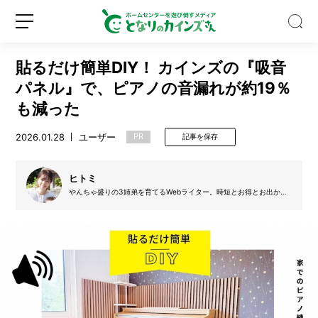
貼るだけ簡単DIY！ カインズの『吸音
パネル』で、ピアノの音漏れが約19％
も減った
2026.01.28
ユーザー
PR
記事を保存
野
外
フ
ヒトミ
ェ
やんちゃ盛りの3姉弟を育てるWebライター。時短とお得とお出かけ
ス
が大好き。将来の夢は、家族旅行で47都道府県を制覇をすることで
新
ロ
の
す！
規
グ
キ
登
イ
ャ
録
ン
ン
プ
に
一
歩