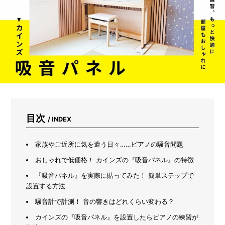
踏
み
出
せ
な
い
人
必
見！
初
心
者
が
目次
/ INDEX
本
当
に
家族やご近所に気を遣う日々……ピアノの騒音問題
助
おしゃれで低価格！ カインズの『吸音パネル』の特徴
か
っ
『吸音パネル』を実際に貼ってみた！ 簡単ステップで
た
設置する方法
「カ
イ
騒音計で計測！ 音の響きはどれくらい変わる？
ン
カインズの『吸音パネル』を設置したらピアノの練習が
ズ