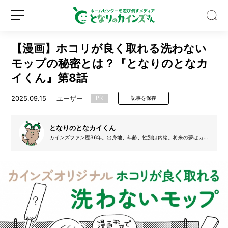
【漫画】ホコリが良く取れる洗わない
モップの秘密とは？『となりのとなカ
イくん』第8話
2025.09.15
ユーザー
PR
記事を保存
自
宅
の
となりのとなカイくん
ト
カインズファン歴36年。出身地、年齢、性別は内緒。将来の夢はカイ
イ
ンズに住むこと。チャームポイントはツノ。ヒヅメではペンが持てな
新
ロ
レ
いため、漫画は吉野まり乃（2016年カインズ入社）が代筆。
規
グ
が
登
イ
暑
録
ン
す
ぎ
た
の
で、