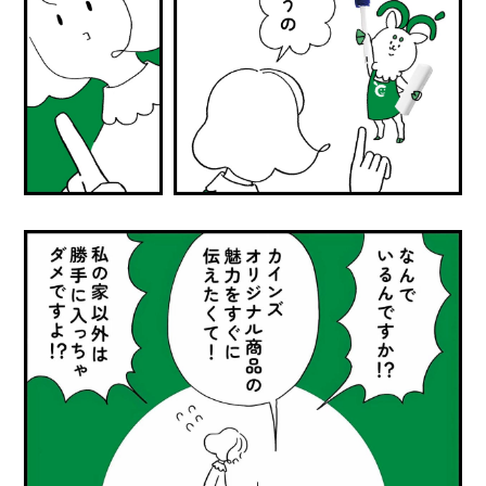
O
R
ユ
ー
ザ
ー
/
C
U
S
T
O
M
E
R
ス
タ
ッ
フ
/
C
A