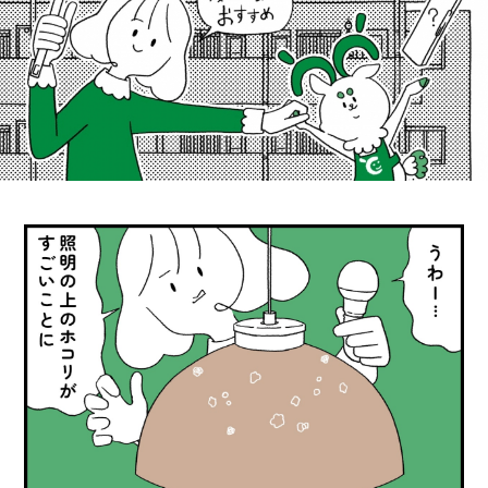
カ
イ
ン
ズ
で
ト
イ
レ
を
快
適
に
し
て
み
た