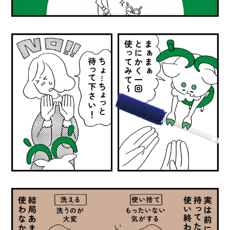
I
N
Z
-
S
T
A
F
F