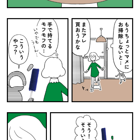
メ
ー
カ
ー
/
B
R
A
N
D
ク
リ
エ
イ
タ
ー
/
C
R
E
A
T