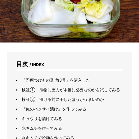
ズ
ボ
ラ
主
婦
感
動
の
プ
ロ
仕
目次
/ INDEX
様
ク
リ
「即席つけもの器 角3号」を購入した
ー
ナ
検証① 漬物に圧力が本当に必要なのかを試してみる
ー
検証② 漬ける前に干したほうがうまいのか
『俺のハクサイ漬け』を作ってみる
キュウリを漬けてみる
水キムチを作ってみる
水キムチで冷麺を作ってみる