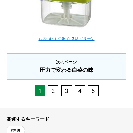
即席つけもの器 角 3型 グリーン
次のページ
圧力で変わる白菜の味
1
2
3
4
5
関連するキーワード
#料理