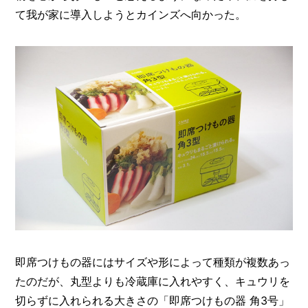
O
て我が家に導入しようとカインズへ向かった。
R
ユ
ー
ザ
ー
/
C
U
S
T
O
M
E
R
ス
タ
ッ
即席つけもの器にはサイズや形によって種類が複数あっ
フ
/
たのだが、丸型よりも冷蔵庫に入れやすく、キュウリを
C
A
切らずに入れられる大きさの「即席つけもの器 角3号」