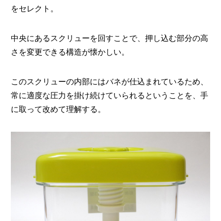
I
をセレクト。
N
Z
-
中央にあるスクリューを回すことで、押し込む部分の高
S
T
さを変更できる構造が懐かしい。
A
F
F
このスクリューの内部にはバネが仕込まれているため、
常に適度な圧力を掛け続けていられるということを、手
に取って改めて理解する。