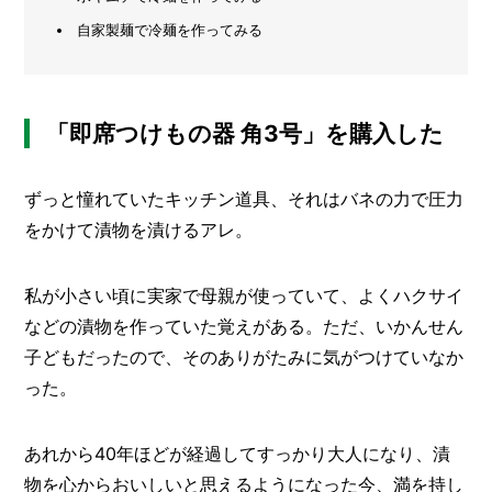
自家製麺で冷麺を作ってみる
メ
ー
カ
ー
/
B
「即席つけもの器 角3号」を購入した
R
A
N
ずっと憧れていたキッチン道具、それはバネの力で圧力
D
をかけて漬物を漬けるアレ。
ク
リ
私が小さい頃に実家で母親が使っていて、よくハクサイ
エ
イ
などの漬物を作っていた覚えがある。ただ、いかんせん
タ
子どもだったので、そのありがたみに気がつけていなか
ー
/
った。
C
R
E
あれから40年ほどが経過してすっかり大人になり、漬
A
T
物を心からおいしいと思えるようになった今、満を持し