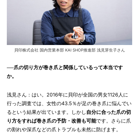
貝印株式会社 国内営業本部 KAI SHOP推進部 浅見芽生子さん
──爪の切り方が巻き爪と関係しているって本当です
か。
浅見さん：はい。2016年に貝印が全国の男女1126人に
行った調査では、女性の43.5％が足の巻き爪に悩んでい
るという結果が出ています。しかし
自分に合った爪の切
り方をすれば巻き爪の予防・改善も可能
です。さらに爪
の割れや深爪などの爪トラブルも未然に防げます。