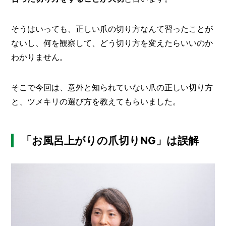
I
N
Z
そうはいっても、正しい爪の切り方なんて習ったことが
-
S
ないし、何を観察して、どう切り方を変えたらいいのか
T
わかりません。
A
F
F
そこで今回は、意外と知られていない爪の正しい切り方
と、ツメキリの選び方を教えてもらいました。
「お風呂上がりの爪切りNG」は誤解