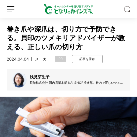
巻き爪や深爪は、切り方で予防でき
る。貝印のツメキリアドバイザーが教
える、正しい爪の切り方
2024.04.04
メーカー
PR
記事を保存
【保
存
版】
浅見芽生子
ハ
貝印株式会社 国内営業本部 KAI SHOP推進部。社内で正しいツメキ
ッ
リの選び方や爪の切り方をマスターした人のみが取得できる「ツメキ
新
ロ
カ
リのマイスター資格」を所持。豊富な品揃えとツメキリシェアナンバ
規
グ
ー1のメーカーだからこそ伝えられる知識を講習を通して社内外に啓
油
蒙している。お気に入りのツメキリは「テコ型・直線刃」のSサイ
登
イ
は
ズ。
録
ン
ス
ー
ッ
と
す