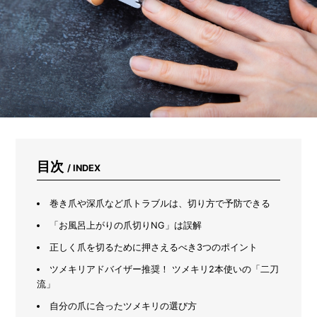
る
だ
け
じ
ゃ
な
い。
虫
よ
け、
掃
除、
ス
目次
/ INDEX
キ
ン
ケ
巻き爪や深爪など爪トラブルは、切り方で予防できる
ア…
「お風呂上がりの爪切りNG」は誤解
1
3
正しく爪を切るために押さえるべき3つのポイント
通
ツメキリアドバイザー推奨！ ツメキリ2本使いの「二刀
り
の
流」
使
自分の爪に合ったツメキリの選び方
い