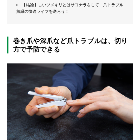
方
【結論】古いツメキリとはサヨナラをして、爪トラブル
メ
と
無縁の快適ライフを送ろう！
活
ー
用
カ
法
ー
/
B
巻き爪や深爪など爪トラブルは、切り
R
A
方で予防できる
N
D
ク
リ
エ
イ
タ
ー
/
C
R
E
A
T