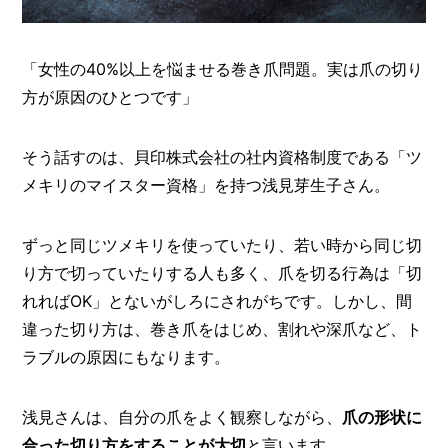
O
R
ユ
「女性の40%以上を悩ませる巻き爪問題。実は爪の切り
ー
方が原因のひとつです」
ザ
ー
/
C
そう話すのは、貝印株式会社の社内資格制度である「ツ
U
メキリのマイスター資格」を持つ浅見芽生子さん。
S
T
O
ずっと同じツメキリを使っていたり、若い時から同じ切
M
E
り方で切っていたりする人も多く、爪を切る行為は「切
R
れればOK」とないがしろにされがちです。しかし、間
ス
違った切り方は、巻き爪をはじめ、割れや深爪など、ト
タ
ラブルの原因にもなります。
ッ
フ
/
C
浅見さんは、自分の爪をよく観察しながら、
爪の形状に
A
合った切り方をすることが大切
と言います。