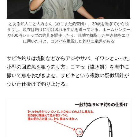
I
N
Z
-
とある知人こと大西さん（ぬこまた釣査団）。30歳を過ぎてから脱
S
サラし、現在は釣りに明け暮れる生活を送っている。ホームセンター
T
や100円ショップの釣具を駆使したり、現地で採取した生き物をエサ
A
に用いたりと、コスパを重視した釣りに定評がある
F
F
サビキ釣りは堤防などからアジやサバ、イワシといった
小型の回遊魚を狙う釣り方。コマセ（撒き餌）を海中に
撒いて魚をおびきよせ、サビキという複数の疑似餌針が
ついた仕掛けで釣り上げる。