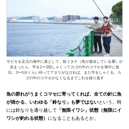
サビキを足元の海中に落として、狙うタナ（魚が遊泳している層）が
決まったら、竿を2〜3回しゃくってカゴの中のコマセを海中に放
出。3〜5分くらい待ってアタリがなければ、また竿をしゃくる。カ
ゴの中のコマセがなくなるまでこれを繰り返す
魚の群れがうまくコマセに寄ってくれば、全ての針に魚
が掛かる、いわゆる「鈴なり」も夢ではない
という。時
には鈴なりを通り越して
「無限イワシ」状態（無限にイ
ワシが釣れる状態）
になることもあるとか。