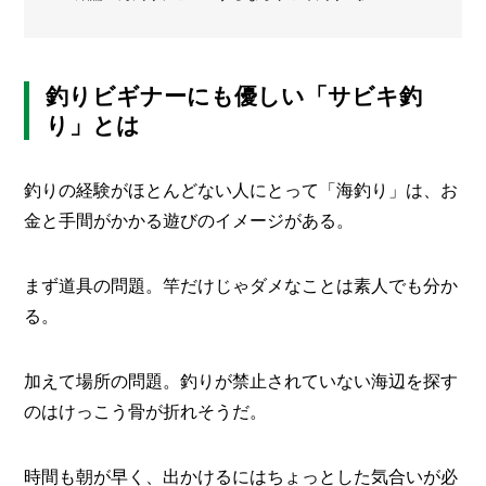
栽
メ
培
レ
ー
ポ
カ
釣りビギナーにも優しい「サビキ釣
ー
/
B
り」とは
R
A
N
釣りの経験がほとんどない人にとって「海釣り」は、お
D
金と手間がかかる遊びのイメージがある。
ク
リ
まず道具の問題。竿だけじゃダメなことは素人でも分か
エ
る。
イ
タ
ー
/
加えて場所の問題。釣りが禁止されていない海辺を探す
C
R
のはけっこう骨が折れそうだ。
E
A
T
時間も朝が早く、出かけるにはちょっとした気合いが必