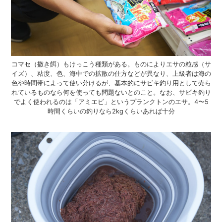
コマセ（撒き餌）もけっこう種類がある。ものによりエサの粒感（サ
イズ）、粘度、色、海中での拡散の仕方などが異なり、上級者は海の
色や時間帯によって使い分けるが、基本的にサビキ釣り用として売ら
れているものなら何を使っても問題ないとのこと。なお、サビキ釣り
でよく使われるのは「アミエビ」というプランクトンのエサ。4〜5
時間くらいの釣りなら2kgくらいあれば十分