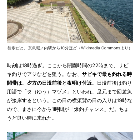
徒歩だと、京急堀ノ内駅から10分ほど（Wikimedia Commonsより）
時刻は18時過ぎ。ここから閉園時間の22時まで、サビ
キ釣りでアジなどを狙う。なお、
サビキで最も釣れる時
間帯は、夕方の日没前後と夜明け付近
。日没前後は釣り
用語で「タ（ゆう）マヅメ」といわれ、足元まで回遊魚
が接岸するという。この日の横須賀の日の入りは19時な
ので、まさに今から1時間が「爆釣チャンス」だ。ちょ
うど良い時に来れた。