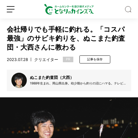
会社帰りでも手軽に釣れる。「コスパ
最強」のサビキ釣りを、ぬこまた釣査
団・大西さんに教わる
2023.07.28
クリエイター
PR
記事を保存
【S
N
S
ぬこまた釣査団（大西）
で
1988年生まれ、岡山県出身。幼少期から釣りの沼にハマる。テレビ番
話
組の制作会社やWebメディアに勤めた後、2020年から釣りYouTuber
新
ロ
題】
に転身。ニコニコ生放送で釣り配信も行っている。
規
グ
水
登
イ
と
録
ン
空
き
ビ
ン
だ