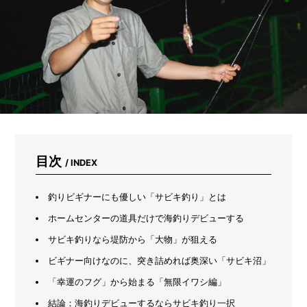
け
で
5
日
で
育
つ
「ブ
ロ
ッ
コ
リ
ー
目次
/ INDEX
ス
プ
ラ
釣りビギナーにも優しい「サビキ釣り」とは
ウ
ホームセンターの道具だけで海釣りデビューする
ト」
の
サビキ釣りなら堤防から「大物」が狙える
超
ビギナー向けなのに、突き詰めれば奥深い「サビキ沼」
か
ん
「幸運のフグ」から始まる「無限イワシ編」
た
ん
結論：海釣りデビューするならサビキ釣り一択