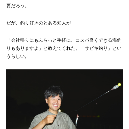
O
要だろう。
R
ユ
だが、釣り好きのとある知人が
ー
ザ
ー
/
「会社帰りにもふらっと手軽に、コスパ良くできる海釣
C
りもありますよ」と教えてくれた。「サビキ釣り」とい
U
S
うらしい。
T
O
M
E
R
ス
タ
ッ
フ
/
C
A