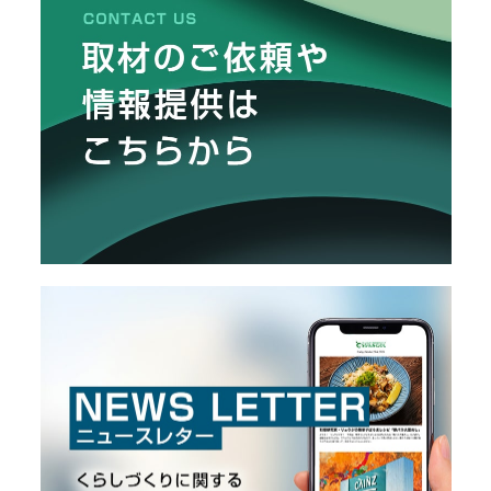
リ
メ
し
た
ー
カ
ー
/
B
R
A
N
D
ク
リ
エ
イ
タ
ー
/
C
R
E
A
T