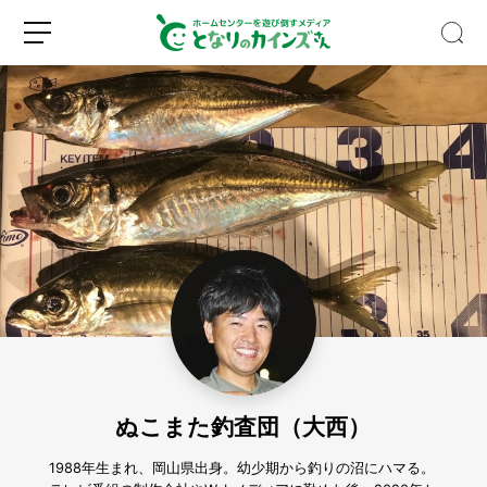
キ
ッ
チ
ン
収
新
ロ
納
規
グ
の
登
イ
デ
録
ン
ッ
ド
ぬこまた釣査団（大西）
ス
ペ
ー
1988年生まれ、岡山県出身。幼少期から釣りの沼にハマる。