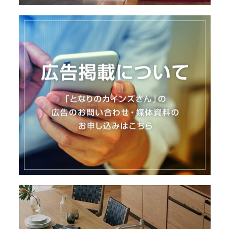
I
N
Z
-
S
T
A
F
F