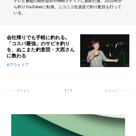
ス
テレビ番組の制作会社やWebメディアに勤めた後、2020年か
を
ら釣りYouTuberに転身。ニコニコ生放送で釣り配信も行って
有
いる。
効
活
用！
ス
会社帰りでも手軽に釣れる。
ラ
「コスパ最強」のサビキ釣り
イ
を、ぬこまた釣査団・大西さん
ド
に教わる
2
段
#アウトドア
ホームセンターの道具だけでサビキ
ラ
釣りデビューします。サビキ釣りは
ッ
海釣りビギナーでも挑戦しやすく、
ク
始めるためのコストも比較的抑えら
で
1
/
1
Prev
Next
シ
れるのが魅力。今回は、ぬこまた釣
ン
査団・大西さんに教わりながら、材
ク
料を調達し、釣りに挑戦してみまし
下
た！
が
ス
ッ
キ