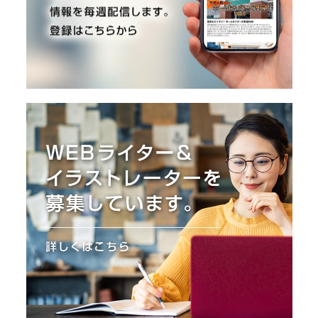
O
R
ユ
ー
ザ
ー
/
C
U
S
T
O
M
E
R
ス
タ
ッ
フ
/
C
A