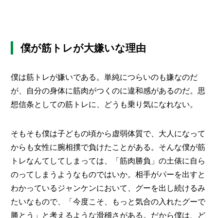
O
R
ユ
ー
僕が筋トレが大嫌いな理由
ザ
ー
/
C
僕は筋トレが嫌いである。単純につらいのも嫌なのだ
U
が、自分の身体に筋肉がつくのに違和感があるのだ。思
S
T
想信条としての筋トレに、どうも乗り気になれない。
O
M
E
そもそも僕は子どもの頃から虚弱体質で、大人になって
R
からも女性に腕相撲で負けたことがある。そんな僕が筋
ス
トレなんてしてしまっては、「筋肉勝負」の土俵に自ら
タ
のってしまうようなものではいか。相手がパーを出すと
ッ
わかっているジャンケンにおいて、グーを出し続けるみ
フ
/
C
たいなもので、「今度こそ、もっと気合の入れたグーで
A
勝とう」と考えるような滑稽さがある。だから僕は、ど