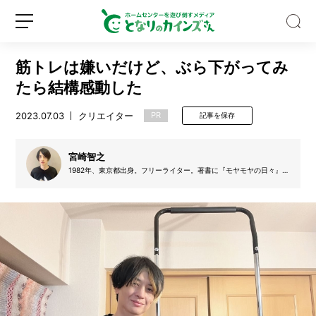
筋トレは嫌いだけど、ぶら下がってみ
たら結構感動した
2023.07.03
クリエイター
PR
記事を保存
ゴ
ミ
宮崎智之
箱
1982年、東京都出身。フリーライター。著書に『モヤモヤの日々』
（晶文社）、『平熱のまま、この世界に熱狂したい』（幻冬舎）、ア
の
ンソロジー『中原中也名詩選』（田畑書店）など。主な寄稿先に、
種
「文學界」、「週刊読書人」などがある。犬が大好き。
新
ロ
類、
規
グ
多
登
イ
す
録
ン
ぎ
な
い？
バ
イ