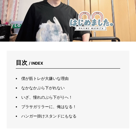
ヤ
ー
が
教
え
る
「ち
ょ
う
ど
い
目次
/ INDEX
い
一
個」
僕が筋トレが大嫌いな理由
の
見
なかなかぶら下がれない
つ
いざ、憧れのぶら下がりへ！
け
方
ブラサガリラーに、俺はなる！
ハンガー掛けスタンドにもなる