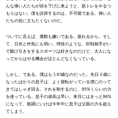
I
N
んな偉い人たちが頭を下げに来ようと、筋トレをやるつ
Z
もりはない。僕を説得するのは、不可能である。偉い人
-
たちの役に立ちたくないのだ。
S
T
A
ついでに言えば、運動も嫌いである。疲れるから。そし
F
F
て、日光と外気にも弱い。球技のような、対戦相手がい
て駆け引きをするスポーツは好きなのだけど、大人にな
ってからはやる機会がほとんどなくなっている。
しかし、である。僕はもう41歳なのだった。先日３歳に
なったばかりの息子は、よく寝転がっている僕にのって
きてはしゃぎ回る。それを制するのに、95%くらいの力
を使っている。息子の成長は早い。来月にはきっと96%
になって、順調にいけば今年中に息子は父親の力を超え
てしまう。