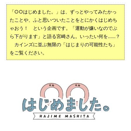
メ
「○○はじめました。」は、ずっとやってみたかっ
ー
たことや、ふと思いついたことをとにかくはじめち
カ
ー
ゃおう！ という企画です。「運動が嫌いなのでぶ
/
B
ら下がります」と語る宮崎さん。いったい何を……？
R
カインズに並ぶ無限の「はじまりの可能性たち」
A
N
をご覧ください。
D
ク
リ
エ
イ
タ
ー
/
C
R
E
A
T