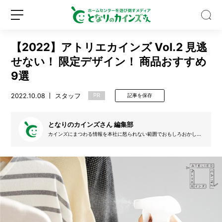
【2022】アトリエカインズ Vol.2 見逃
せない！ 限定デザイン！ 商品おすすめ
9選
2022.10.08
スタッフ
PR
記事を保存
猫
も
私
となりのカインズさん 編集部
も
カインズにまつわる情報を本社に怒られない範囲でおもしろおかしく
す
発信します。ライター、DIYクリエイター、イラストレーターなどご
新
ロ
っ
協力いただける仲間を募集中だよ！
規
グ
ぽ
登
イ
り
録
ン
ハ
マ
っ
た。
カ