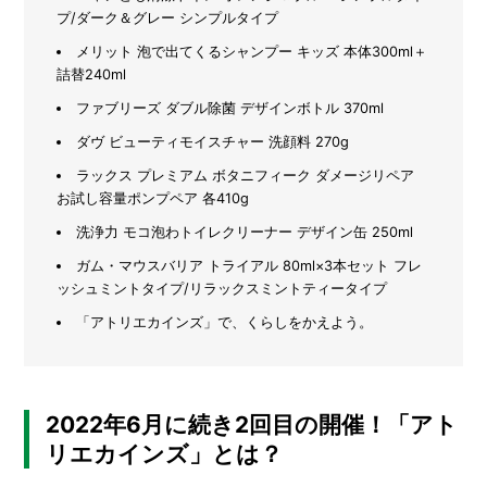
プ/ダーク＆グレー シンプルタイプ
メ
メリット 泡で出てくるシャンプー キッズ 本体300ml＋
ー
カ
詰替240ml
ー
/
ファブリーズ ダブル除菌 デザインボトル 370ml
B
R
ダヴ ビューティモイスチャー 洗顔料 270g
A
ラックス プレミアム ボタニフィーク ダメージリペア
N
お試し容量ポンプペア 各410g
D
洗浄力 モコ泡わトイレクリーナー デザイン缶 250ml
ク
ガム・マウスバリア トライアル 80ml×3本セット フレ
リ
ッシュミントタイプ/リラックスミントティータイプ
エ
イ
「アトリエカインズ」で、くらしをかえよう。
タ
ー
/
C
R
2022年6月に続き2回目の開催！「アト
E
A
リエカインズ」とは？
T