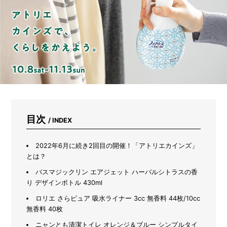
イ
ン
ズ
の
「人
と
ペ
ッ
ト
が
取
り
合
目次
/ INDEX
う
座
椅
2022年6月に続き2回目の開催！「アトリエカインズ」
子」
とは？
が
バスマジックリン エアジェット ハーバルシトラスの香
快
り デザインボトル 430ml
適
す
ロリエ さらピュア 吸水ライナー 3cc 無香料 44枚/10cc
ぎ
無香料 40枚
た
ニャンとも清潔トイレ オレンジ＆ブルー シンプルタイ