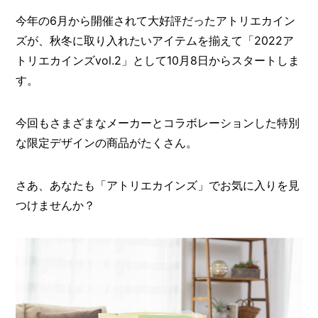
O
R
今年の6月から開催されて大好評だったアトリエカイン
ズが、秋冬に取り入れたいアイテムを揃えて「2022ア
ユ
トリエカインズvol.2」として10月8日からスタートしま
ー
ザ
す。
ー
/
C
U
今回もさまざまなメーカーとコラボレーションした特別
S
な限定デザインの商品がたくさん。
T
O
M
さあ、あなたも「アトリエカインズ」でお気に入りを見
E
R
つけませんか？
ス
タ
ッ
フ
/
C
A