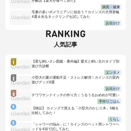
が解説【愛犬が食べてみた】
病気・健康
毛量の多いポメラニアンに似合う？カインズの犬用首輪
4選＆光るネックリングを試してみた
お出かけ
RANKING
人気記事
【変な飼いヌシ図鑑・番外編】愛犬と飼い主のタイプ別
遊び方診断
エンタメ
小型犬の夏の運動不足・ストレス解消！カインズの室内
遊びグッズ6選
お出かけ
チワワサンドイッチの作り方｜うるうるおめめが可愛い
手作りごはん
【検証】 カインズで買える「小型犬のかじり木」5種を
比較してみた！
くらし
「シャワーの悩み」に！カインズのペット用シャワーヘ
ッドを4頭で試してみた