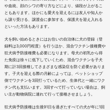
や血統、顔のシワの寄り方などにより、値段が上がるこ
ともあります。ほかにも愛犬を迎えるには友人や知人か
ら譲り受ける、譲渡会に参加する、保護犬を迎え入れる
といった方法もあります。
犬を飼い始めるときにはお住いの自治体に犬の登録（登
録料は3,000円程度）を行うほか、混合ワクチン接種費や
狂犬病予防接種費も必要になります。母犬の初乳から得
た免疫は徐々に低下していくため、混合ワクチンを子犬
期に計3回接種してさまざまな感染症を防ぐ必要がありま
す。子犬を迎える際の月齢によっては、ペットショップ
側でワクチンを3回打っているため、生体代と一緒にワク
チン代も支払います。3回すべて打っていない場合は、飼
い主が動物病院に連れて行って接種させましょう。
狂犬病予防接種は生後91日を過ぎたすべての犬が年に1回