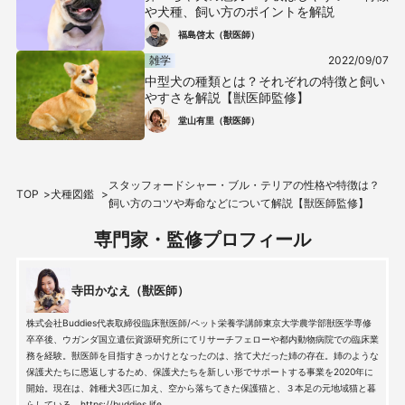
や犬種、飼い方のポイントを解説
福島啓太（獣医師）
雑学
2022/09/07
中型犬の種類とは？それぞれの特徴と飼い
やすさを解説【獣医師監修】
堂山有里（獣医師）
スタッフォードシャー・ブル・テリアの性格や特徴は？
TOP
犬種図鑑
飼い方のコツや寿命などについて解説【獣医師監修】
専門家・監修プロフィール
寺田かなえ（獣医師）
株式会社Buddies代表取締役臨床獣医師/ペット栄養学講師東京大学農学部獣医学専修
卒卒後、ウガンダ国立遺伝資源研究所にてリサーチフェローや都内動物病院での臨床業
務を経験。獣医師を目指すきっかけとなったのは、捨て犬だった姉の存在。姉のような
保護犬たちに恩返しするため、保護犬たちを新しい形でサポートする事業を2020年に
開始。現在は、雑種犬3匹に加え、空から落ちてきた保護猫と、３本足の元地域猫と暮
らしている。https://buddies.life