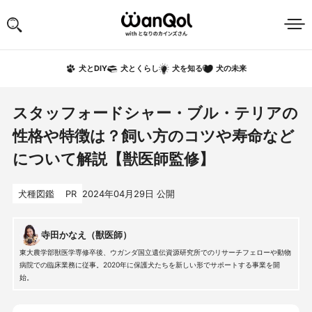
犬の未来
犬とDIY
犬とくらし
犬を知る
スタッフォードシャー・ブル・テリアの
性格や特徴は？飼い方のコツや寿命など
について解説【獣医師監修】
犬種図鑑
PR
2024年04月29日
公開
寺田かなえ（獣医師）
東大農学部獣医学専修卒後、ウガンダ国立遺伝資源研究所でのリサーチフェローや動物
病院での臨床業務に従事。2020年に保護犬たちを新しい形でサポートする事業を開
始。