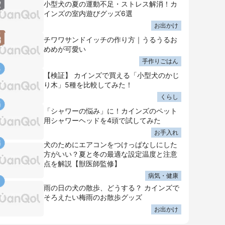
小型犬の夏の運動不足・ストレス解消！カ
インズの室内遊びグッズ6選
お出かけ
チワワサンドイッチの作り方｜うるうるお
めめが可愛い
手作りごはん
【検証】 カインズで買える「小型犬のかじ
り木」5種を比較してみた！
くらし
「シャワーの悩み」に！カインズのペット
用シャワーヘッドを4頭で試してみた
お手入れ
犬のためにエアコンをつけっぱなしにした
方がいい？夏と冬の最適な設定温度と注意
点を解説【獣医師監修】
病気・健康
雨の日の犬の散歩、どうする？ カインズで
そろえたい梅雨のお散歩グッズ
お出かけ