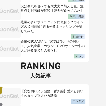
犬は冬瓜を食べても大丈夫？与える量、注
意点を獣医師が解説【愛犬が食べてみた】
病気・健康
毛量の多いポメラニアンに似合う？カイン
ズの犬用首輪4選＆光るネックリングを試
してみた
お出かけ
企業公式の“馬”も、家ではひとりの飼い
主。人気企業アカウントGMOサインの中の
人が語る愛犬との暮らし
くらし
RANKING
人気記事
【変な飼いヌシ図鑑・番外編】愛犬と飼い
主のタイプ別遊び方診断
エンタメ