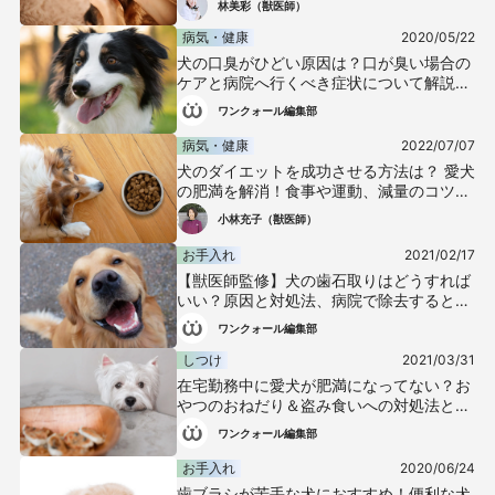
林美彩（獣医師）
病気・健康
2020/05/22
犬の口臭がひどい原因は？口が臭い場合の
ケアと病院へ行くべき症状について解説
【獣医師監修】
ワンクォール編集部
病気・健康
2022/07/07
犬のダイエットを成功させる方法は？ 愛犬
の肥満を解消！食事や運動、減量のコツを
解説【獣医師監修】
小林充子（獣医師）
お手入れ
2021/02/17
【獣医師監修】犬の歯石取りはどうすれば
いい？原因と対処法、病院で除去するとき
の手順などについて解説
ワンクォール編集部
しつけ
2021/03/31
在宅勤務中に愛犬が肥満になってない？お
やつのおねだり＆盗み食いへの対処法と必
要なしつけを教えます！
ワンクォール編集部
お手入れ
2020/06/24
歯ブラシが苦手な犬におすすめ！便利な犬