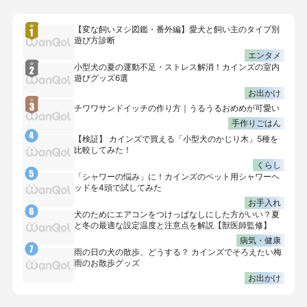
【変な飼いヌシ図鑑・番外編】愛犬と飼い主のタイプ別
遊び方診断
エンタメ
小型犬の夏の運動不足・ストレス解消！カインズの室内
遊びグッズ6選
お出かけ
チワワサンドイッチの作り方｜うるうるおめめが可愛い
手作りごはん
【検証】 カインズで買える「小型犬のかじり木」5種を
比較してみた！
くらし
「シャワーの悩み」に！カインズのペット用シャワーヘ
ッドを4頭で試してみた
お手入れ
犬のためにエアコンをつけっぱなしにした方がいい？夏
と冬の最適な設定温度と注意点を解説【獣医師監修】
病気・健康
雨の日の犬の散歩、どうする？ カインズでそろえたい梅
雨のお散歩グッズ
お出かけ