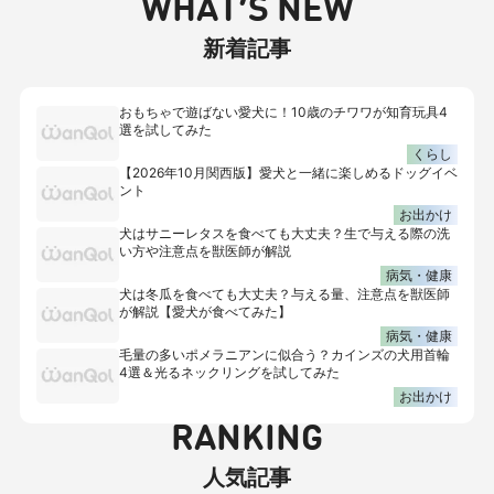
WHAT’S NEW
新着記事
おもちゃで遊ばない愛犬に！10歳のチワワが知育玩具4
選を試してみた
くらし
【2026年10月関西版】愛犬と一緒に楽しめるドッグイベ
ント
お出かけ
犬はサニーレタスを食べても大丈夫？生で与える際の洗
い方や注意点を獣医師が解説
病気・健康
犬は冬瓜を食べても大丈夫？与える量、注意点を獣医師
が解説【愛犬が食べてみた】
病気・健康
毛量の多いポメラニアンに似合う？カインズの犬用首輪
4選＆光るネックリングを試してみた
お出かけ
RANKING
人気記事