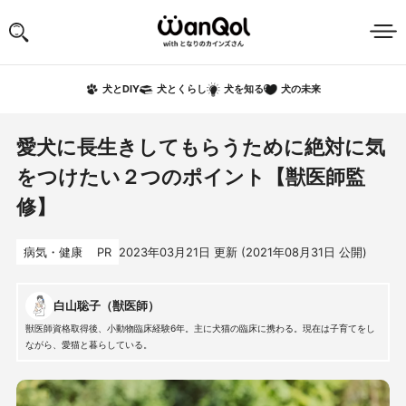
犬の未来
犬とDIY
犬とくらし
犬を知る
愛犬に長生きしてもらうために絶対に気
をつけたい２つのポイント【獣医師監
修】
病気・健康
PR
2023年03月21日
更新 (
2021年08月31日
公開)
白山聡子（獣医師）
獣医師資格取得後、小動物臨床経験6年。主に犬猫の臨床に携わる。現在は子育てをし
ながら、愛猫と暮らしている。