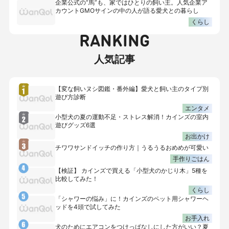
企業公式の“馬”も、家ではひとりの飼い主。人気企業ア
カウントGMOサインの中の人が語る愛犬との暮らし
くらし
RANKING
人気記事
【変な飼いヌシ図鑑・番外編】愛犬と飼い主のタイプ別
遊び方診断
エンタメ
小型犬の夏の運動不足・ストレス解消！カインズの室内
遊びグッズ6選
お出かけ
チワワサンドイッチの作り方｜うるうるおめめが可愛い
手作りごはん
【検証】 カインズで買える「小型犬のかじり木」5種を
比較してみた！
くらし
「シャワーの悩み」に！カインズのペット用シャワーヘ
ッドを4頭で試してみた
お手入れ
犬のためにエアコンをつけっぱなしにした方がいい？夏