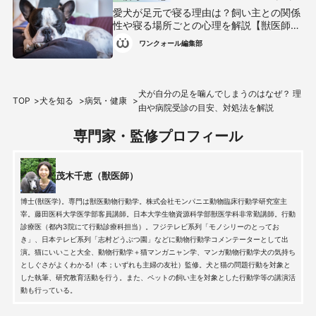
愛犬が足元で寝る理由は？飼い主との関係
性や寝る場所ごとの心理を解説【獣医師監
修】
ワンクォール編集部
犬が自分の足を噛んでしまうのはなぜ？ 理
TOP
犬を知る
病気・健康
由や病院受診の目安、対処法を解説
専門家・監修プロフィール
茂木千恵（獣医師）
博士(獣医学)。専門は獣医動物行動学。株式会社モンパニエ動物臨床行動学研究室主
宰。藤田医科大学医学部客員講師。日本大学生物資源科学部獣医学科非常勤講師。行動
診療医（都内3院にて行動診療科担当）。フジテレビ系列「モノシリーのとってお
き」、日本テレビ系列「志村どうぶつ園」などに動物行動学コメンテーターとして出
演。猫にいいこと大全、動物行動学＋猫マンガニャン学、マンガ動物行動学犬の気持ち
としぐさがよくわかる!（本；いずれも主婦の友社）監修。犬と猫の問題行動を対象と
した執筆、研究教育活動を行う。また、ペットの飼い主を対象とした行動学等の講演活
動も行っている。