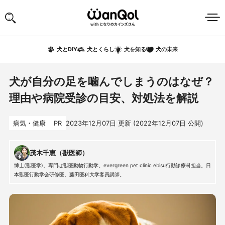
犬の未来
犬とDIY
犬とくらし
犬を知る
犬が自分の足を噛んでしまうのはなぜ？
理由や病院受診の目安、対処法を解説
病気・健康
PR
2023年12月07日
更新 (
2022年12月07日
公開)
茂木千恵（獣医師）
博士(獣医学)。専門は獣医動物行動学。evergreen pet clinic ebisu行動診療科担当。日
本獣医行動学会研修医。藤田医科大学客員講師。