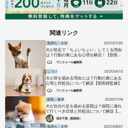
関連リンク
気持ち・生態
2021/07/20
犬が前足で「ちょいちょい」してくる理由
は？行動の裏にある心理を解説！【獣医師
監修】
ワンクォール編集部
しつけ
2021/04/12
犬が床を舐める理由とは？行動の裏にある
心理と対処法について解説【獣医師監修】
ワンクォール編集部
病気・健康
2020/11/16
犬が自分の足を舐める原因は？病院に連れ
て行くべき症状と対処法について解説【獣
医師監修】
茂木千恵（獣医師）
気持ち・生態
2021/09/07