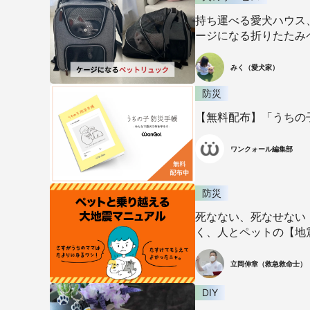
持ち運べる愛犬ハウス
ージになる折りたたみ
みく（愛犬家）
防災
【無料配布】「うちの
ワンクォール編集部
防災
死なない、死なせない
く、人とペットの【地
立岡伸章（救急救命士）
DIY