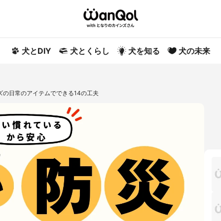
犬とDIY
犬とくらし
犬を知る
犬の未来
ズの日常のアイテムでできる14の工夫