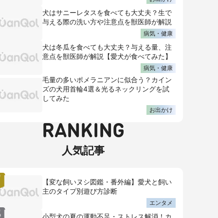
犬はサニーレタスを食べても大丈夫？生で
与える際の洗い方や注意点を獣医師が解説
病気・健康
犬は冬瓜を食べても大丈夫？与える量、注
意点を獣医師が解説【愛犬が食べてみた】
病気・健康
毛量の多いポメラニアンに似合う？カイン
ズの犬用首輪4選＆光るネックリングを試
してみた
お出かけ
RANKING
人気記事
【変な飼いヌシ図鑑・番外編】愛犬と飼い
主のタイプ別遊び方診断
エンタメ
小型犬の夏の運動不足・ストレス解消！カ