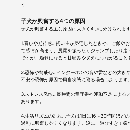
う。
子犬が興奮する4つの原因
子犬が興奮する主な原因は大きく4つに分けられま
1.喜びや期待感…飼い主が帰宅したときや、ご飯や
て感情が高まり、尻尾を振ったりジャンプしたり走
ですが、過剰になると甘噛みや吠えにつながること
2.恐怖や警戒心…インターホンの音や雷などの大き
不安や恐怖が原因で興奮状態に陥る場合もあります
3.ストレス発散…長時間の留守番や運動不足による
あります。
4.生活リズムの乱れ…子犬は1日に16～20時間ほ
過剰に興奮しやすくなります。逆に、遊びすぎて疲