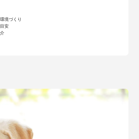
環境づくり
目安
介