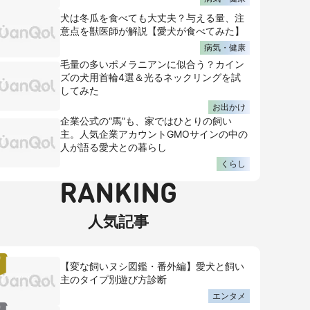
犬は冬瓜を食べても大丈夫？与える量、注
意点を獣医師が解説【愛犬が食べてみた】
病気・健康
毛量の多いポメラニアンに似合う？カイン
ズの犬用首輪4選＆光るネックリングを試
してみた
お出かけ
企業公式の“馬”も、家ではひとりの飼い
主。人気企業アカウントGMOサインの中の
人が語る愛犬との暮らし
くらし
RANKING
人気記事
【変な飼いヌシ図鑑・番外編】愛犬と飼い
主のタイプ別遊び方診断
エンタメ