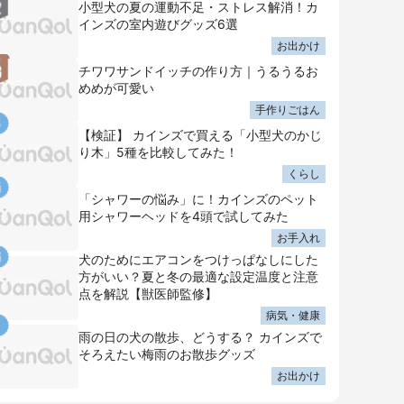
小型犬の夏の運動不足・ストレス解消！カ
インズの室内遊びグッズ6選
お出かけ
チワワサンドイッチの作り方｜うるうるお
めめが可愛い
手作りごはん
【検証】 カインズで買える「小型犬のかじ
り木」5種を比較してみた！
くらし
「シャワーの悩み」に！カインズのペット
用シャワーヘッドを4頭で試してみた
お手入れ
犬のためにエアコンをつけっぱなしにした
方がいい？夏と冬の最適な設定温度と注意
点を解説【獣医師監修】
病気・健康
雨の日の犬の散歩、どうする？ カインズで
そろえたい梅雨のお散歩グッズ
お出かけ