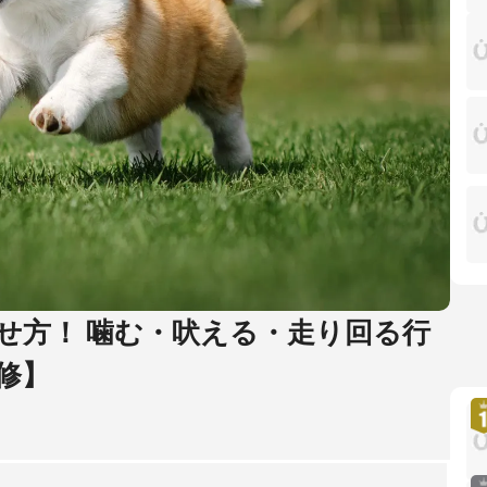
せ方！ 噛む・吠える・走り回る行
修】