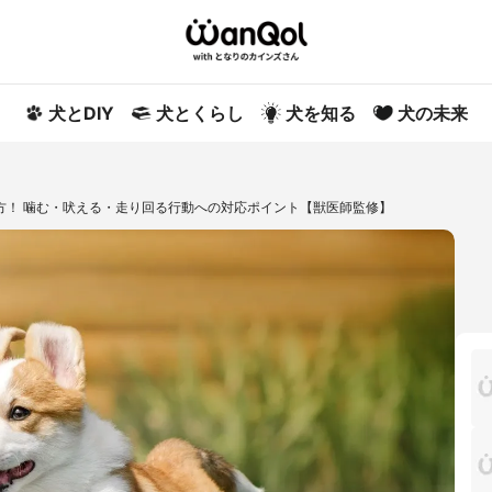
犬とDIY
犬とくらし
犬を知る
犬の未来
方！ 噛む・吠える・走り回る行動への対応ポイント【獣医師監修】