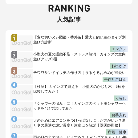
RANKING
人気記事
【変な飼いヌシ図鑑・番外編】愛犬と飼い主のタイプ別
遊び方診断
エンタメ
小型犬の夏の運動不足・ストレス解消！カインズの室内
遊びグッズ6選
お出かけ
チワワサンドイッチの作り方｜うるうるおめめが可愛い
手作りごはん
【検証】 カインズで買える「小型犬のかじり木」5種を
比較してみた！
くらし
「シャワーの悩み」に！カインズのペット用シャワーヘ
ッドを4頭で試してみた
お手入れ
犬のためにエアコンをつけっぱなしにした方がいい？夏
と冬の最適な設定温度と注意点を解説【獣医師監修】
病気・健康
雨の日の犬の散歩、どうする？ カインズでそろえたい梅