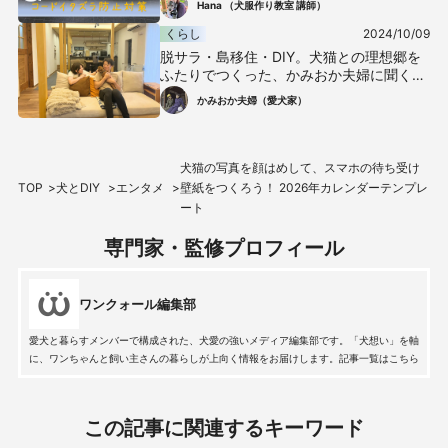
Hana （犬服作り教室 講師）
くらし
2024/10/09
脱サラ・島移住・DIY。犬猫との理想郷を
ふたりでつくった、かみおか夫婦に聞く
「暮らしのヒント」
かみおか夫婦（愛犬家）
犬猫の写真を顔はめして、スマホの待ち受け
TOP
犬とDIY
エンタメ
壁紙をつくろう！ 2026年カレンダーテンプレ
ート
専門家・監修プロフィール
ワンクォール編集部
愛犬と暮らすメンバーで構成された、犬愛の強いメディア編集部です。「犬想い」を軸
に、ワンちゃんと飼い主さんの暮らしが上向く情報をお届けします。記事一覧はこちら
この記事に関連するキーワード