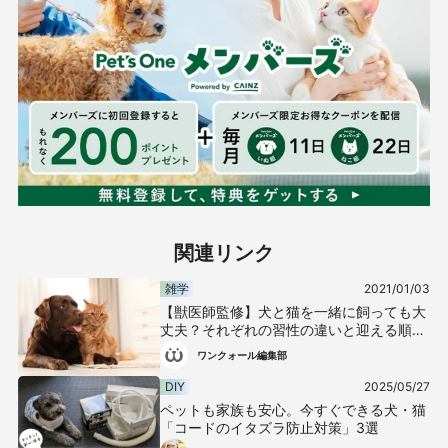
関連リンク
雑学
2021/01/03
【獣医師監修】犬と猫を一緒に飼っても大
丈夫？それぞれの習性の違いと迎える順
番、餌の与え方の注意点などについて解説
ワンクォール編集部
DIY
2025/05/27
ペットも家族も安心。今すぐできる犬・猫
「コードのイタズラ防止対策」3選