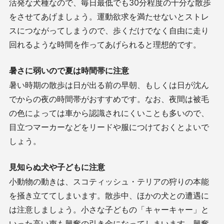
活発な犬種なので、毎日最低でも
30
分程度の十分な散歩
をさせてあげましょう。運動欲求を満たせないとストレ
スにつながってしまうので、歩くだけでなく自由に走り
回れるような時間を作ってあげられると理想的です。
暑さに弱いので夏は時間帯に注意
暑い時期の散歩は日が出る前の早朝、もしくは日が沈ん
でからの夜の時間帯がおすすめです。なお、夜間は被毛
の色によっては車から認識されにくいことも多いので、
目立つマーカーなどをリードや服につけておくとよいで
しょう。
見知らぬ犬や子どもに注意
小動物の動きは、スコティッシュ・テリアの狩りの本能
を掻き立ててしまいます。散歩中、ほかの犬との遭遇に
は注意しましょう。小さな子どもの「キャーキャー」と
いった高い声も興奮の引き金になってしまいます。興奮