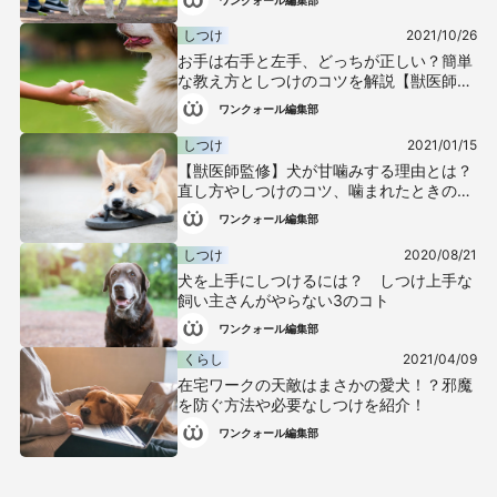
しつけ
2021/10/26
お手は右手と左手、どっちが正しい？簡単
な教え方としつけのコツを解説【獣医師監
修】
ワンクォール編集部
しつけ
2021/01/15
【獣医師監修】犬が甘噛みする理由とは？
直し方やしつけのコツ、噛まれたときの
NG行動などについて解説
ワンクォール編集部
しつけ
2020/08/21
犬を上手にしつけるには？ しつけ上手な
飼い主さんがやらない3のコト
ワンクォール編集部
くらし
2021/04/09
在宅ワークの天敵はまさかの愛犬！？邪魔
を防ぐ方法や必要なしつけを紹介！
ワンクォール編集部