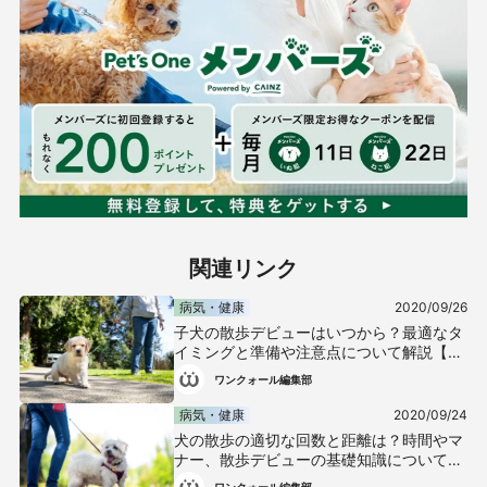
関連リンク
病気・健康
2020/09/26
子犬の散歩デビューはいつから？最適なタ
イミングと準備や注意点について解説【獣
医師監修】
ワンクォール編集部
病気・健康
2020/09/24
犬の散歩の適切な回数と距離は？時間やマ
ナー、散歩デビューの基礎知識について解
説【獣医師監修】
ワンクォール編集部