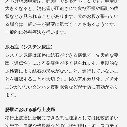
犬の肝細胞腫瘍は、肝臓にできる癌のことです。腫瘍が
大きくなると、消化管が圧迫されて食欲不振や嘔吐の症
状などが見られることがあります。犬のお腹が張ってい
る場合は、飼い主が異変に気づくこともあるようです。
一般的に外科療法を行います。
尿石症（シスチン尿症）
シスチン尿症は尿路に結石ができる病気で、先天的な要
因（遺伝性）による発症例が多く見られます。定期的な
尿検査により結石の形成がないこと、進行していないこ
とを確認することが大切です。尿のアルカリ化、メチオ
ニンが少ないタンパク質制限食などが予防に有効があり
ます。
膀胱における移行上皮癌
移行上皮癌は膀胱にできる悪性腫瘍としては比較的多い
疾患で、血尿や残尿感などの症状が現れます。スコティ