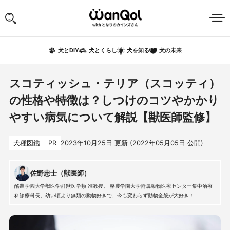
犬の未来
犬とDIY
犬とくらし
犬を知る
スコティッシュ・テリア（スコッティ）
の性格や特徴は？しつけのコツやかかり
やすい病気について解説【獣医師監修】
犬種図鑑
PR
2023年10月25日
更新 (
2022年05月05日
公開)
佐野忠士（獣医師）
酪農学園大学獣医学群獣医学類 准教授。 酪農学園大学附属動物医療センター集中治療
科診療科長。幼い頃より無類の動物好きで、今も変わらず動物全般が大好き！