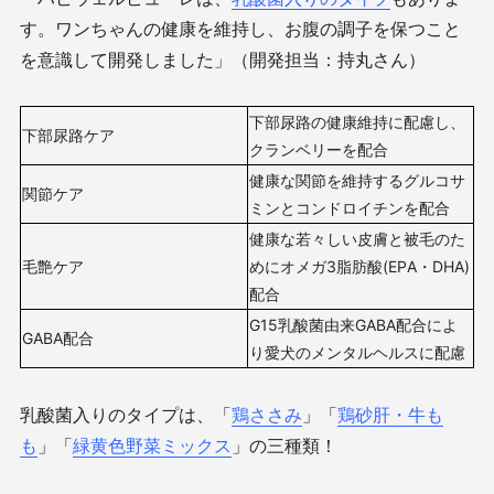
す。ワンちゃんの健康を維持し、お腹の調子を保つこと
を意識して開発しました」（開発担当：持丸さん）
下部尿路の健康維持に配慮し、
下部尿路ケア
クランベリーを配合
健康な関節を維持するグルコサ
関節ケア
ミンとコンドロイチンを配合
健康な若々しい皮膚と被毛のた
毛艶ケア
めにオメガ3脂肪酸(EPA・DHA)
配合
G15乳酸菌由来GABA配合によ
GABA配合
り愛犬のメンタルヘルスに配慮
乳酸菌入りのタイプは、「
鶏ささみ
」「
鶏砂肝・牛も
も
」「
緑黄色野菜ミックス
」の三種類！