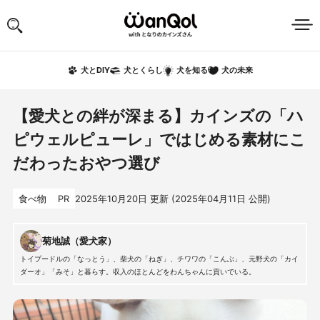
犬の未来
犬とDIY
犬とくらし
犬を知る
【愛犬との絆が深まる】カインズの「ハ
ピウェルピューレ」ではじめる素材にこ
だわったおやつ選び
食べ物
PR
2025年10月20日
更新 (
2025年04月11日
公開)
菊地誠（愛犬家）
トイプードルの「なっとう」、柴犬の「ねぎ」、チワワの「こんぶ」、元野犬の「カイ
ダーオ」「みそ」と暮らす。収入のほとんどをわんちゃんに貢いでいる。