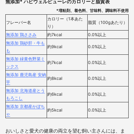
無添加* ハピウェルピューレのカロリーと脂質表
*増粘剤、着色料、甘味料、調味料不使用
カロリー（1本あた
フレーバー名
脂質（100gあたり）
り）
無添加 鶏ささみ
約7kcal
0.0%以上
無添加 鶏砂肝・牛も
約9kcal
0.0%以上
も
無添加 緑黄色野菜ミ
約7kcal
0.0%以上
ックス
無添加 鹿児島産 安納
約8kcal
0.0%以上
芋
無添加 北海道産とう
約6kcal
0.0%以上
もろこし
無添加 京都産かぼち
約5kcal
0.0%以上
ゃ
おいしさと愛犬の健康の両立を望む飼い主さんには、ま