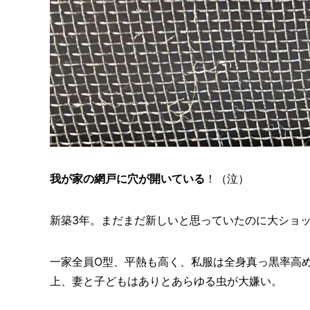
我が家の網戸に穴が開いている
！（泣）
新築3年。まだまだ新しいと思っていたのに大ショ
一家全員O型、平熱も高く、私服は全身真っ黒率高
上、妻と子どもはありとあらゆる虫が大嫌い。