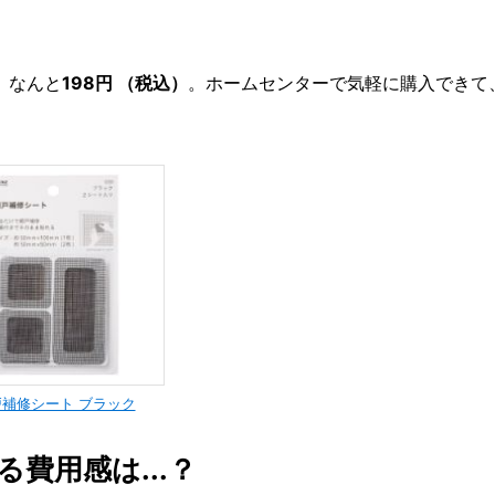
。なんと
198円 （税込）
。ホームセンターで気軽に購入できて
補修シート ブラック
費用感は...？