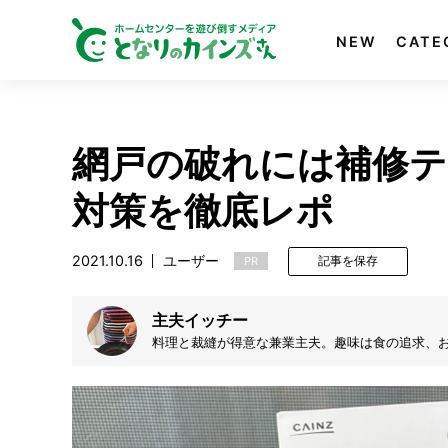
NEW
CATE
網戸の破れには補修テ
対策を徹底レポ
2021.10.16
ユーザー
PR
記事を保存
主夫イッチー
料理と裁縫が得意な兼業主夫。趣味は食の追求、お