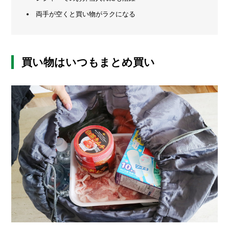
リ
両手が空くと買い物がラクになる
メ
し
た
ー
カ
ー
/
B
買い物はいつもまとめ買い
R
A
N
D
ク
リ
エ
イ
タ
ー
/
C
R
E
A
T