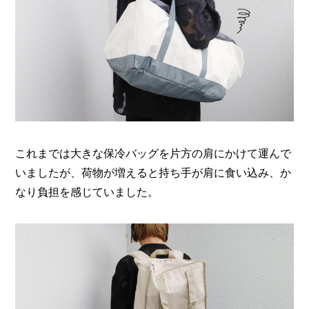
I
N
Z
-
S
T
A
F
F
これまでは大きな保冷バッグを片方の肩にかけて運んで
いましたが、荷物が増えると持ち手が肩に食い込み、か
なり負担を感じていました。