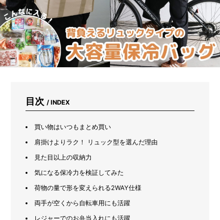
ス
を
有
効
活
用！
ス
ラ
イ
ド
2
目次
/ INDEX
段
ラ
ッ
買い物はいつもまとめ買い
ク
で
肩掛けよりラク！ リュック型を選んだ理由
シ
見た目以上の収納力
ン
ク
気になる保冷力を検証してみた
下
が
荷物の量で形を変えられる2WAY仕様
ス
両手が空くから自転車用にも活躍
ッ
キ
レジャーでのお弁当入れにも活躍