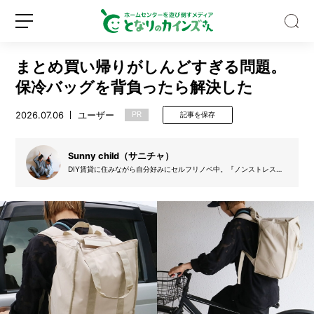
まとめ買い帰りがしんどすぎる問題。
保冷バッグを背負ったら解決した
2026.07.06
ユーザー
PR
記事を保存
キ
ッ
Sunny child（サニチャ）
チ
DIY賃貸に住みながら自分好みにセルフリノベ中。『ノンストレスな
暮らし』を日々模索しながら、「サニチャ」としてInstagramでDIY
ン
や暮らしについて発信してます。
収
新
ロ
納
規
グ
の
登
イ
デ
録
ン
ッ
ド
ス
ペ
ー