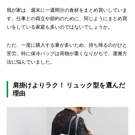
O
R
我が家は、週末に一週間分の食材をまとめ買いしていま
す。仕事との両立や節約のために、同じようにまとめ買
ユ
ー
いをしている家庭も多いのではないでしょうか。
ザ
ー
/
C
ただ、一度に購入する量が多いため、持ち帰るのがひと
U
苦労。特に保冷バッグは荷物が重くなりがちで、運搬方
S
法に悩んでいました。
T
O
M
E
肩掛けよりラク！ リュック型を選んだ
R
理由
ス
タ
ッ
フ
/
C
A