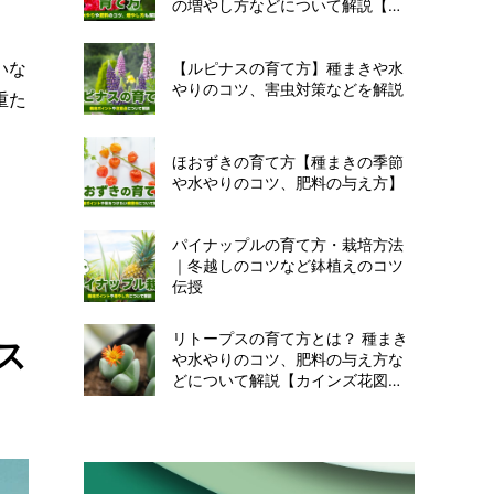
の増やし方などについて解説【カ
インズ花図鑑】
いな
【ルピナスの育て方】種まきや水
やりのコツ、害虫対策などを解説
重た
ほおずきの育て方【種まきの季節
や水やりのコツ、肥料の与え方】
パイナップルの育て方・栽培方法
｜冬越しのコツなど鉢植えのコツ
伝授
リトープスの育て方とは？ 種まき
ス
や水やりのコツ、肥料の与え方な
どについて解説【カインズ花図
鑑】