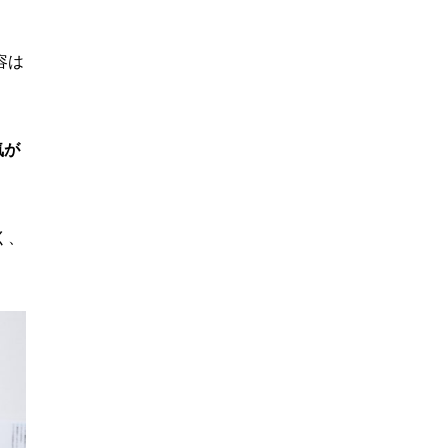
容は
気が
く、