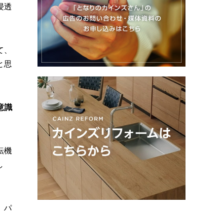
浸透
て、
と思
意識
転機
し
。パ