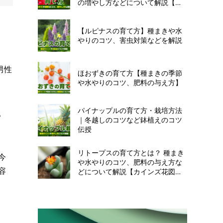
の増やし方などについて解説【カ
インズ花図鑑】
【ルピナスの育て方】種まきや水
やりのコツ、害虫対策などを解説
男性
ほおずきの育て方【種まきの季節
や水やりのコツ、肥料の与え方】
パイナップルの育て方・栽培方法
。
｜冬越しのコツなど鉢植えのコツ
伝授
リトープスの育て方とは？ 種まき
今
や水やりのコツ、肥料の与え方な
容
どについて解説【カインズ花図
鑑】