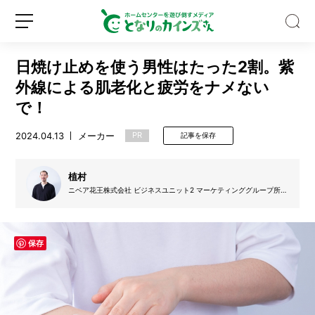
日焼け止めを使う男性はたった2割。紫
外線による肌老化と疲労をナメない
で！
2024.04.13
メーカー
PR
記事を保存
ゴ
ミ
箱
植村
の
ニベア花王株式会社 ビジネスユニット2 マーケティンググループ所
種
属。ニベアUVのマーケティング業務に携わっており、日焼け止めの
新
ロ
類、
市場調査や商品企画、広告制作などを行っている。
規
グ
多
登
イ
す
保存
録
ン
ぎ
な
い？
バ
イ