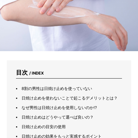
ヤ
ー
が
教
え
る
「ち
ょ
う
ど
い
い
一
目次
/ INDEX
個」
の
見
8割の男性は日焼け止めを使っていない
つ
日焼け止めを使わないことで起こるデメリットとは？
け
方
なぜ男性は日焼け止めを使用しないのか!?
日焼け止めはどうやって選べば良いの？
日焼け止めの目安の使用
日焼け止めの効果をもっと実感するポイント