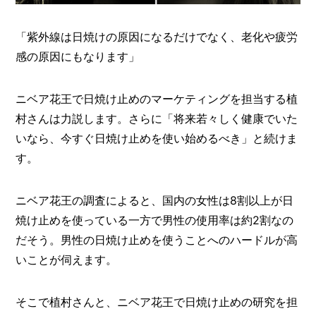
O
R
「紫外線は日焼けの原因になるだけでなく、老化や疲労
ユ
感の原因にもなります」
ー
ザ
ー
/
ニベア花王で日焼け止めのマーケティングを担当する植
C
U
村さんは力説します。さらに「将来若々しく健康でいた
S
いなら、今すぐ日焼け止めを使い始めるべき」と続けま
T
す。
O
M
E
ニベア花王の調査によると、国内の女性は8割以上が日
R
焼け止めを使っている一方で男性の使用率は約2割なの
ス
だそう。男性の日焼け止めを使うことへのハードルが高
タ
ッ
いことが伺えます。
フ
/
C
そこで植村さんと、ニベア花王で日焼け止めの研究を担
A