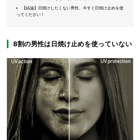
【結論】日焼けしたくない男性、今すぐ日焼け止めを使
メ
ってください！
ー
カ
ー
/
B
R
8割の男性は日焼け止めを使っていない
A
N
D
ク
リ
エ
イ
タ
ー
/
C
R
E
A
T