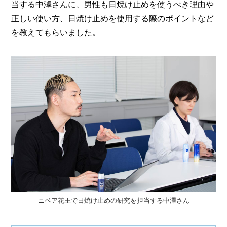
I
当する中澤さんに、男性も日焼け止めを使うべき理由や
N
正しい使い方、日焼け止めを使用する際のポイントなど
Z
-
を教えてもらいました。
S
T
A
F
F
ニベア花王で日焼け止めの研究を担当する中澤さん