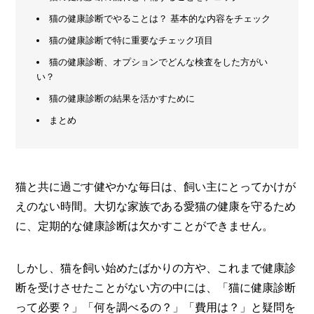
猫の健康診断でやることは？ 基本的な内容をチェック
メ
ー
猫の健康診断で特に重要なチェック項目
カ
猫の健康診断、オプションでどんな検査をした方がい
ー
/
い？
B
R
猫の健康診断の結果を活かすために
A
N
まとめ
D
ク
リ
猫と共に過ごす健やかな毎日は、飼い主にとってかけが
エ
イ
えのない時間。大切な家族である愛猫の健康を守るため
タ
に、定期的な健康診断は欠かすことができません。
ー
/
C
R
しかし、猫を飼い始めたばかりの方や、これまで健康診
E
断を受けさせたことがない方の中には、「猫に健康診断
A
T
って必要？」「何を調べるの？」「費用は？」と疑問を