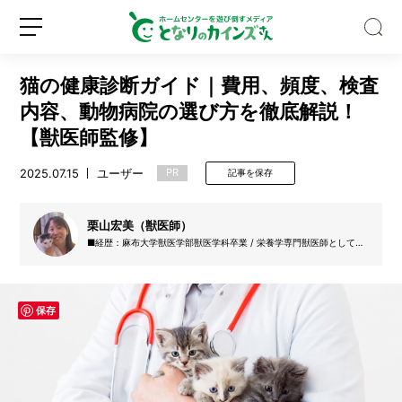
猫の健康診断ガイド｜費用、頻度、検査
内容、動物病院の選び方を徹底解説！
【獣医師監修】
2025.07.15
ユーザー
PR
記事を保存
8
月
に
栗山宏美（獣医師）
植
■経歴：麻布大学獣医学部獣医学科卒業 / 栄養学専門獣医師として栄
え
養指導・手作りごはんのレシピ設計を行うろろの犬猫食堂を運営 ■
新
ロ
る
研究分野：猫、獣医栄養学 ■免許・資格：獣医師免許、ペット栄養
規
グ
管理士 ■所属：ろろの犬猫食堂
野
登
イ
菜
保存
録
ン
は？
猛
暑
に
注