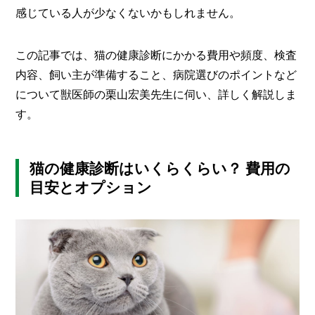
O
感じている人が少なくないかもしれません。
R
ユ
この記事では、猫の健康診断にかかる費用や頻度、検査
ー
内容、飼い主が準備すること、病院選びのポイントなど
ザ
ー
/
について獣医師の栗山宏美先生に伺い、詳しく解説しま
C
す。
U
S
T
O
猫の健康診断はいくらくらい？ 費用の
M
目安とオプション
E
R
ス
タ
ッ
フ
/
C
A