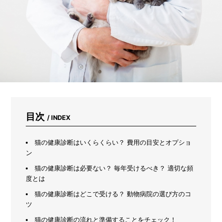
意
し
な
が
ら
プ
ラ
ン
タ
ー
で
育
て
目次
/ INDEX
る
初
心
猫の健康診断はいくらくらい？ 費用の目安とオプショ
者
ン
向
猫の健康診断は必要ない？ 毎年受けるべき？ 適切な頻
け
度とは
野
菜
猫の健康診断はどこで受ける？ 動物病院の選び方のコ
7
ツ
選
猫の健康診断の流れと準備することをチェック！