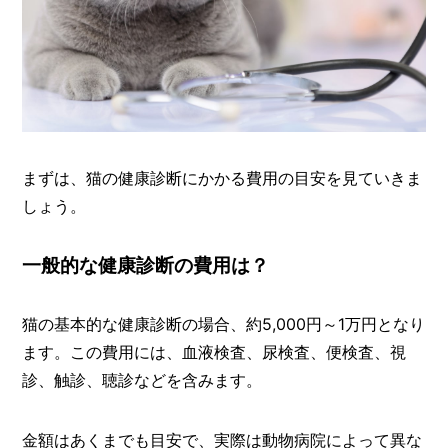
I
N
Z
-
S
T
A
F
F
まずは、猫の健康診断にかかる費用の目安を見ていきま
しょう。
一般的な健康診断の費用は？
猫の基本的な健康診断の場合、約5,000円～1万円となり
ます。この費用には、血液検査、尿検査、便検査、視
診、触診、聴診などを含みます。
金額はあくまでも目安で、実際は動物病院によって異な