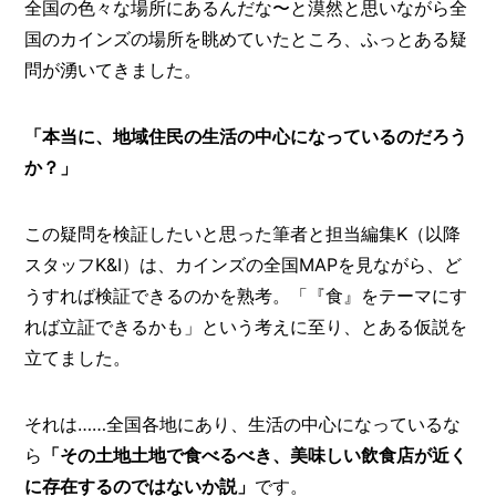
O
全国の色々な場所にあるんだな〜と漠然と思いながら全
R
国のカインズの場所を眺めていたところ、ふっとある疑
問が湧いてきました。
ユ
ー
ザ
「本当に、地域住民の生活の中心になっているのだろう
ー
/
C
か？」
U
S
T
この疑問を検証したいと思った筆者と担当編集K（以降
O
スタッフK&I）は、カインズの全国MAPを見ながら、ど
M
うすれば検証できるのかを熟考。「『食』をテーマにす
E
R
れば立証できるかも」という考えに至り、とある仮説を
立てました。
ス
タ
ッ
それは……全国各地にあり、生活の中心になっているな
フ
/
C
ら
「その土地土地で食べるべき、美味しい飲食店が近く
A
に存在するのではないか説」
です。