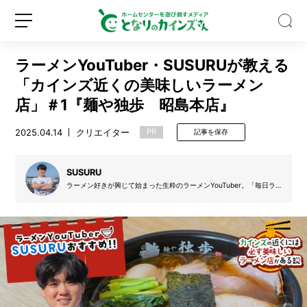
ラーメンYouTuber・SUSURUが教える
「カインズ近くの美味しいラーメン
店」＃1『麺や独歩 昭島本店』
2025.04.14
クリエイター
PR
記事を保存
【専
門
家
SUSURU
監
ラーメン好きが興じて始まった生粋のラーメンYouTuber。「毎日ラ
修】
ーメン健康生活」と称し、3000日以上連続でラーメンをすする様子
新
ロ
吸
を「SUSURU TV.」にアップしている。登録者数175万人超、総再生
規
グ
回数は10億回を超える。
血
登
イ
昆
録
ン
虫
「ア
ブ」
に
噛