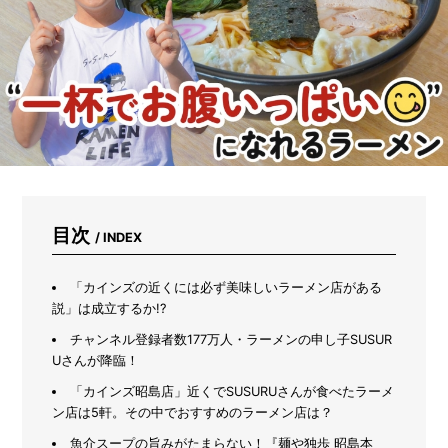
ま
れ
な
い
た
め
に
は？
キ
ャ
ン
プ
場
目次
/ INDEX
や
山
河
「カインズの近くには必ず美味しいラーメン店がある
で
説」は成立するか!?
注
チャンネル登録者数177万人・ラーメンの申し子SUSUR
意
Uさんが降臨！
す
べ
「カインズ昭島店」近くでSUSURUさんが食べたラーメ
き
ン店は5軒。その中でおすすめのラーメン店は？
3
つ
魚介スープの旨みがたまらない！『麺や独歩 昭島本