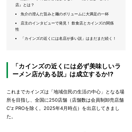
の
店』とは？
メ
こ
魚介の澄んだ旨みと麺のボリュームに大満足の一杯
と
ー
カ
店主のインタビューで発見！ 飲食店とカインズの関係
ー
/
性
B
R
「カインズの近くには名店が多い説」はまだまだ続く！
A
N
D
「カインズの近くには必ず美味しいラ
ク
ーメン店がある説」は成立するか!?
リ
エ
イ
これまでカインズは「地域住民の生活の中心」となる場
タ
ー
/
所を目指し、全国に
250店舗（店舗数は会員制卸売店舗
C
C'z PROを除く。2025年4月時点）
を出店してきまし
R
E
た。
A
T