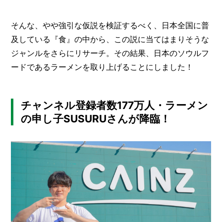
I
N
Z
そんな、やや強引な仮説を検証するべく、日本全国に普
-
及している『食』の中から、この説に当てはまりそうな
S
T
ジャンルをさらにリサーチ。その結果、日本のソウルフ
A
ードであるラーメンを取り上げることにしました！
F
F
チャンネル登録者数177万人・ラーメン
の申し子SUSURUさんが降臨！