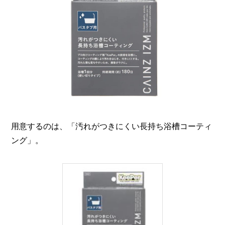
I
N
Z
-
S
T
A
F
F
用意するのは、「汚れがつきにくい長持ち浴槽コーティ
ング」。