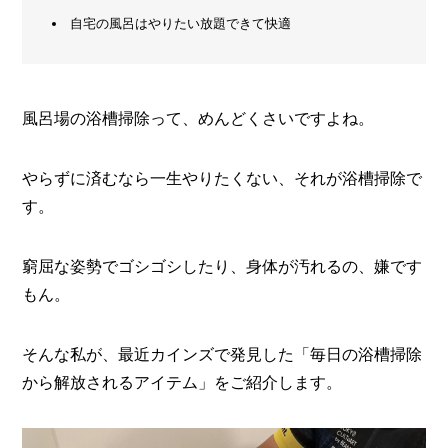
の
自宅の風呂はやりたい放題できて快適
メ
こ
と
ー
カ
ー
/
B
風呂場の浴槽掃除って、めんどくさいですよね。
R
A
N
やらずに済むなら一生やりたくない、それが浴槽掃除で
D
す。
ク
リ
窮屈な姿勢でゴシゴシしたり、身体が汚れるの、嫌です
エ
イ
もん。
タ
ー
/
そんな私が、最近カインズで発見した「毎日の浴槽掃除
C
R
から解放されるアイテム」をご紹介します。
E
A
T