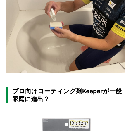
O
R
ユ
ー
ザ
ー
/
C
U
S
T
O
M
E
R
プロ向けコーティング剤Keeperが一般
ス
家庭に進出？
タ
ッ
フ
/
C
A