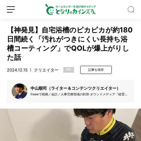
【神発見】自宅浴槽のピカピカが約180
日間続く「汚れがつきにくい長持ち浴
槽コーティング」でQOLが爆上がりし
た話
【専
2024.12.15
クリエイター
門
PR
記事を保存
家
監
修】
中山順司（ライター＆コンテンツクリエイター）
新
ロ
吸
freeeで税務／会計／人事労務領域のB2B オウンドメディア『経営ハ
規
グ
ッカー』を月間400万PVに成長させた後、Faber CompanyでYouTu
血
登
イ
beコンサルタントに。その後フリーランスとなる。
昆
録
ン
虫
「ア
ブ」
に
噛