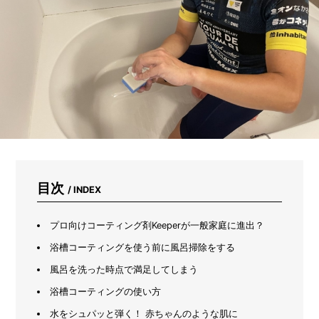
ま
れ
な
い
た
め
に
は？
キ
ャ
ン
プ
場
や
目次
/ INDEX
山
河
で
プロ向けコーティング剤Keeperが一般家庭に進出？
注
意
浴槽コーティングを使う前に風呂掃除をする
す
風呂を洗った時点で満足してしまう
べ
き
浴槽コーティングの使い方
3
つ
水をシュパッと弾く！ 赤ちゃんのような肌に