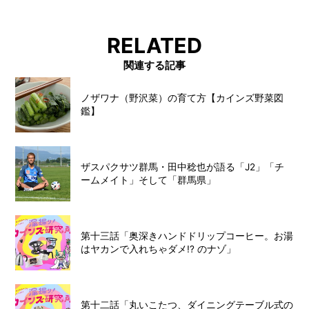
RELATED
関連する記事
ノザワナ（野沢菜）の育て方【カインズ野菜図
鑑】
ザスパクサツ群馬・田中稔也が語る「J2」「チ
ームメイト」そして「群馬県」
第十三話「奥深きハンドドリップコーヒー。お湯
はヤカンで入れちゃダメ!? のナゾ」
第十二話「丸いこたつ、ダイニングテーブル式の