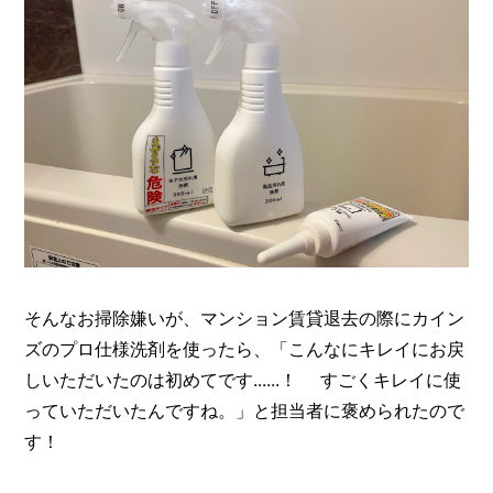
I
N
Z
-
S
T
A
F
F
そんなお掃除嫌いが、マンション賃貸退去の際にカイン
ズのプロ仕様洗剤を使ったら、「こんなにキレイにお戻
しいただいたのは初めてです......！ すごくキレイに使
っていただいたんですね。」と担当者に褒められたので
す！