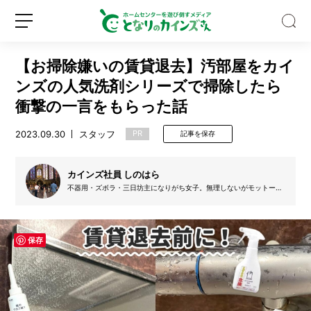
【お掃除嫌いの賃貸退去】汚部屋をカイ
ンズの人気洗剤シリーズで掃除したら
衝撃の一言をもらった話
2023.09.30
スタッフ
PR
記事を保存
水
筒
や
カインズ社員 しのはら
製
不器用・ズボラ・三日坊主になりがち女子。無理しないがモットーの
氷
わたしでも #丁寧な暮らし ができるように暮らしを楽しくする工夫を
新
ロ
機
試行錯誤中。
規
グ
っ
登
イ
て
保存
録
ン
実
は
超
汚
い！