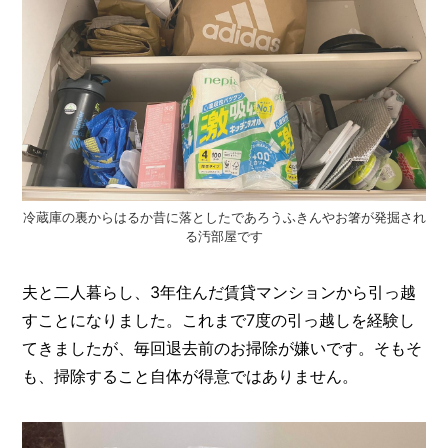
O
R
ユ
ー
ザ
ー
/
C
U
S
T
冷蔵庫の裏からはるか昔に落としたであろうふきんやお箸が発掘され
O
る汚部屋です
M
E
R
夫と二人暮らし、3年住んだ賃貸マンションから引っ越
すことになりました。これまで7度の引っ越しを経験し
ス
タ
てきましたが、毎回退去前のお掃除が嫌いです。そもそ
ッ
も、掃除すること自体が得意ではありません。
フ
/
C
A