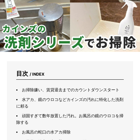
ズ
ボ
ラ
主
婦
感
動
の
プ
ロ
仕
様
ク
目次
/ INDEX
リ
ー
ナ
お掃除嫌い、賃貸退去までのカウントダウンスタート
ー
水アカ、鏡のウロコなどカインズの汚れに特化した洗剤
に頼る
頑固すぎて数年放置した汚れ。お風呂の鏡のウロコを掃
除する
お風呂の蛇口の水アカ掃除