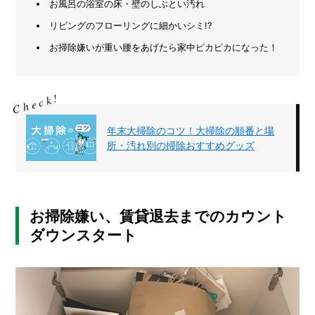
お風呂の浴室の床・壁のしぶとい汚れ
メ
リビングのフローリングに細かいシミ!?
ー
お掃除嫌いが重い腰をあげたら家中ピカピカになった！
カ
ー
/
B
R
A
N
年末大掃除の​コツ！​大掃除の​順番と​場
D
所・​汚れ別の​掃除おすすめグッズ
ク
リ
エ
イ
お掃除嫌い、賃貸退去までのカウント
タ
ダウンスタート
ー
/
C
R
E
A
T