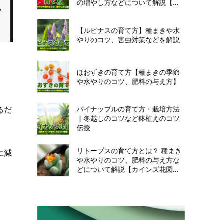
の増やし方などについて解説【カ
インズ花図鑑】
【ルピナスの育て方】種まきや水
やりのコツ、害虫対策などを解説
ほおずきの育て方【種まきの季節
や水やりのコツ、肥料の与え方】
るだ
パイナップルの育て方・栽培方法
｜冬越しのコツなど鉢植えのコツ
伝授
リトープスの育て方とは？ 種まき
に減
や水やりのコツ、肥料の与え方な
どについて解説【カインズ花図
鑑】