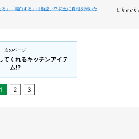
る」「漂白する」は勘違い!? 花王に真相を聞いた
次のページ
してくれるキッチンアイテ
ム!?
1
2
3