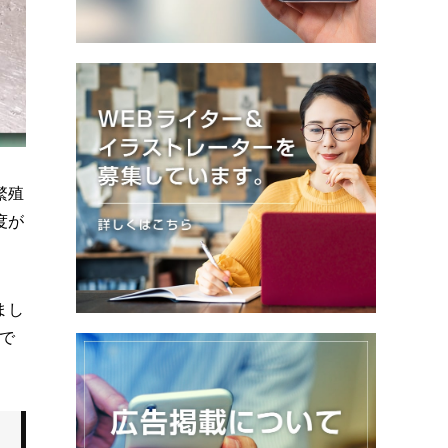
繁殖
度が
まし
で