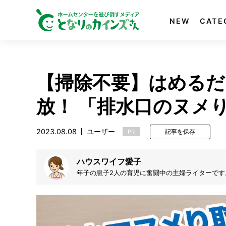
NEW
CATE
【掃除不要】はめるだ
放！ 「排水口のヌメ
2023.08.08
ユーザー
PR
記事を保存
ハウスワイフ愛子
年子の息子2人の育児に奮闘中の主婦ライターです
記事を書いてきました。一応、美大卒で、作った
発信していきたいです！