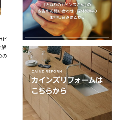
ポピ
分解
めの