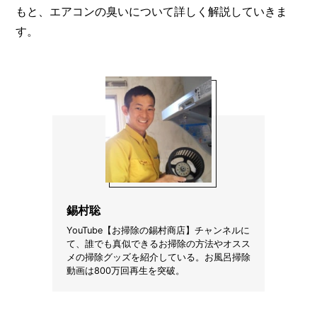
O
もと、エアコンの臭いについて詳しく解説していきま
R
す。
ユ
ー
ザ
ー
/
C
U
S
T
O
M
E
R
錫村聡
YouTube【お掃除の錫村商店】チャンネルに
ス
て、誰でも真似できるお掃除の方法やオスス
タ
メの掃除グッズを紹介している。お風呂掃除
ッ
動画は800万回再生を突破。
フ
/
C
A