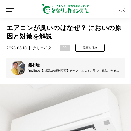
エアコンが臭いのはなぜ？ においの原
因と対策を解説
2026.06.10
クリエイター
PR
記事を保存
野
外
錫村聡
フ
YouTube【お掃除の錫村商店】チャンネルにて、誰でも真似できるお
掃除の方法やオススメの掃除グッズを紹介している。お風呂掃除動画
ェ
は800万回再生を突破。
ス
新
ロ
の
規
グ
キ
登
イ
ャ
録
ン
ン
プ
に
一
歩