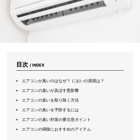
踏
み
出
せ
な
い
人
必
見！
初
心
目次
/ INDEX
者
が
本
エアコンが臭いのはなぜ？ においの原因は？
当
に
エアコンの臭いが及ぼす悪影響
助
エアコンの臭いを取り除く方法
か
っ
エアコンの臭いを予防するには
た
「カ
エアコンの臭い対策の要注意ポイント
イ
エアコンの掃除におすすめのアイテム
ン
ズ