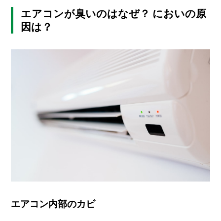
I
N
エアコンが臭いのはなぜ？ においの原
Z
因は？
-
S
T
A
F
F
エアコン内部のカビ