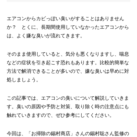
グ
メ
ッ
ズ」
ー
エアコンからカビっぽい臭いがすることはありません
ま
カ
か？ とくに、長期間使用していなかったエアコンから
と
ー
/
め
B
は、よく嫌な臭いが流れてきます。
R
A
N
そのまま使用していると、気分も悪くなりますし、喘息
D
などの症状を引き起こす恐れもあります。比較的簡単な
方法で解消できることが多いので、嫌な臭いは早めに対
ク
リ
処しましょう。
エ
イ
タ
この記事では、エアコンの臭いについて解説していきま
ー
/
す。臭いの原因や予防と対策、取り除く時の注意点にも
C
R
触れていきますので、ぜひ参考にしてください。
E
A
T
今回は、「お掃除の錫村商店」さんの錫村聡さん監修の