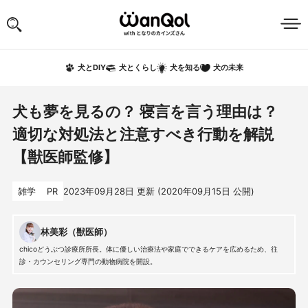
犬の未来
犬とDIY
犬とくらし
犬を知る
犬も夢を見るの？ 寝言を言う理由は？
適切な対処法と注意すべき行動を解説
【獣医師監修】
雑学
PR
2023年09月28日
更新 (
2020年09月15日
公開)
林美彩（獣医師）
chicoどうぶつ診療所所長。体に優しい治療法や家庭でできるケアを広めるため、往
診・カウンセリング専門の動物病院を開設。