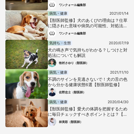
ワンクォール編集部
病気・健康
2021/01/14
【獣医師監修】犬のあくびの理由は？仕草
に隠された意味や病気の可能性、対処法な
どを解説
ワンクォール編集部
気持ち・生態
2020/07/19
犬の鳴き声で気持ちがわかる？しつけと対
処法についても解説
牧村さゆり（獣医師）
病気・健康
2021/11/10
不調のサインを見逃さないで！犬の舌の色
から分かる健康状態6選【獣医師監修】
佐野忠士（獣医師）
病気・健康
2020/04/30
【獣医師監修】愛犬の体調を把握するため
に毎日チェックすべきポイントとは？【犬
の健康診断】
林美彩（獣医師）