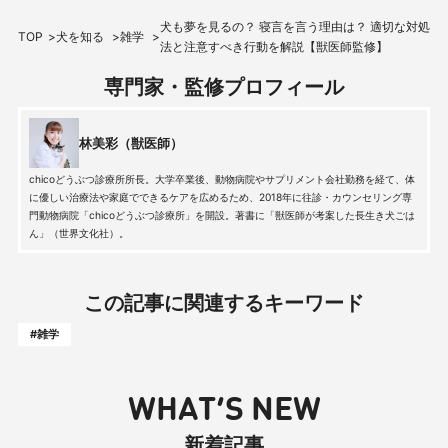
犬も夢を見るの？ 寝言を言う理由は？ 適切な対処
TOP
犬を知る
雑学
法と注意すべき行動を解説【獣医師監修】
専門家・監修プロフィール
林美彩（獣医師）
chicoどうぶつ診療所所長。大学卒業後、動物病院やサプリメント会社勤務を経て、体
に優しい治療法や家庭でできるケアを広めるため、2018年に往診・カウンセリング専
門動物病院「chicoどうぶつ診療所」を開設。著書に「獣医師が考案した長生き犬ごは
ん」（世界文化社）。
この記事に関連するキーワード
#雑学
WHAT’S NEW
新着記事