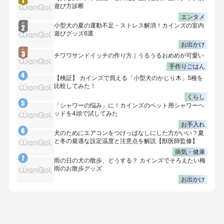
遊び方診断
エンタメ
小型犬の夏の運動不足・ストレス解消！カインズの室内
遊びグッズ6選
お出かけ
チワワサンドイッチの作り方｜うるうるおめめが可愛い
手作りごはん
【検証】 カインズで買える「小型犬のかじり木」5種を
比較してみた！
くらし
「シャワーの悩み」に！カインズのペット用シャワーヘ
ッドを4頭で試してみた
お手入れ
犬のためにエアコンをつけっぱなしにした方がいい？夏
と冬の最適な設定温度と注意点を解説【獣医師監修】
病気・健康
雨の日の犬の散歩、どうする？ カインズでそろえたい梅
雨のお散歩グッズ
お出かけ